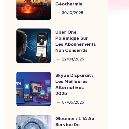
par
Géothermie
Roches
Son
Chaudes
30/10/2025
Fondateur
Géothermie
Uber One :
Uber
Polémique Sur
One
Les Abonnements
:
Non Consentis
Polémique
22/04/2025
Sur
Les
Skype Disparaît :
Skype
Abonnements
Les Meilleures
Disparaît
Alternatives
Non
:
2025
Consentis
Les
07/05/2025
Meilleures
Alternatives
Gleamer : L’IA Au
Gleamer
2025
Service De
: