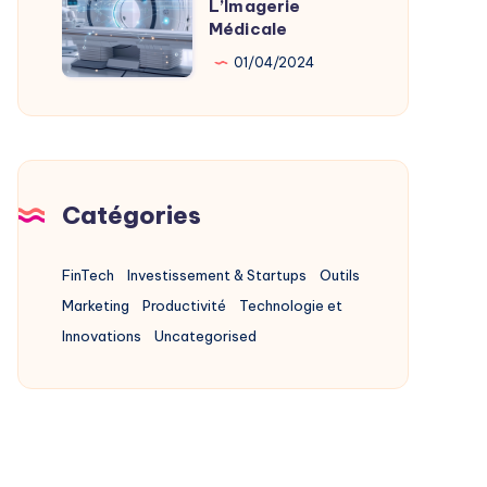
L’Imagerie
L’IA
Médicale
Au
01/04/2024
Service
De
L’Imagerie
Médicale
Catégories
FinTech
Investissement & Startups
Outils
Marketing
Productivité
Technologie et
Innovations
Uncategorised