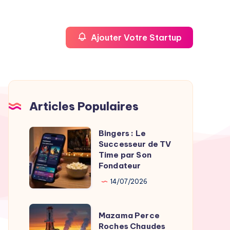
Ajouter Votre Startup
Articles Populaires
Bingers : Le
Bingers
Successeur de TV
:
Time par Son
Le
Fondateur
Successeur
14/07/2026
de
TV
Mazama
Mazama Perce
Time
Perce
Roches Chaudes