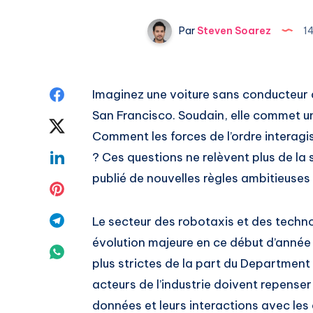
Par
Steven Soarez
1
Share
Imaginez une voiture sans conducteur q
San Francisco. Soudain, elle commet un
on
Share
Comment les forces de l’ordre interagis
Facebook
on
Share
? Ces questions ne relèvent plus de la 
publié de nouvelles règles ambitieuse
Twitter
on
Share
Linkedin
on
Share
Le secteur des robotaxis et des tech
évolution majeure en ce début d’année
Pinterest
on
Share
plus strictes de la part du Department
Telegram
on
acteurs de l’industrie doivent repenser
données et leurs interactions avec les 
Whatsapp