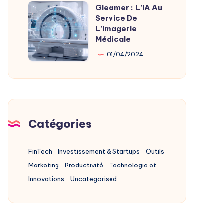
Alternatives
Gleamer : L’IA Au
Gleamer
2025
Service De
:
L’Imagerie
L’IA
Médicale
Au
01/04/2024
Service
De
L’Imagerie
Médicale
Catégories
FinTech
Investissement & Startups
Outils
Marketing
Productivité
Technologie et
Innovations
Uncategorised