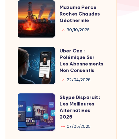
TV
Mazama
Mazama Perce
Time
Perce
Roches Chaudes
par
Géothermie
Roches
Son
Chaudes
30/10/2025
Fondateur
Géothermie
Uber One :
Uber
Polémique Sur
One
Les Abonnements
:
Non Consentis
Polémique
22/04/2025
Sur
Les
Skype Disparaît :
Skype
Abonnements
Les Meilleures
Disparaît
Alternatives
Non
:
2025
Consentis
Les
07/05/2025
Meilleures