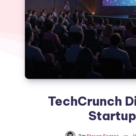
TechCrunch Di
Startup
Par
Steven Soarez
1