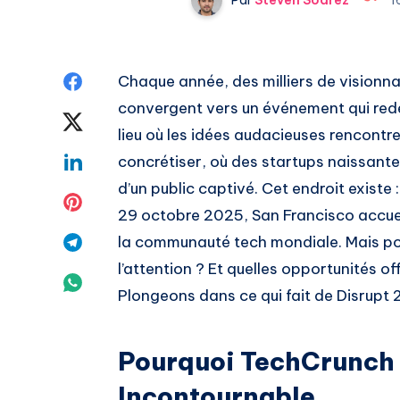
Share
Chaque année, des milliers de visionnai
convergent vers un événement qui redéf
on
Share
lieu où les idées audacieuses rencontr
Facebook
on
Share
concrétiser, où des startups naissante
d’un public captivé. Cet endroit existe :
Twitter
on
Share
29 octobre 2025, San Francisco accue
Linkedin
on
Share
la communauté tech mondiale. Mais pou
l’attention ? Et quelles opportunités of
Pinterest
on
Share
Plongeons dans ce qui fait de Disrupt
Telegram
on
Whatsapp
Pourquoi TechCrunch 
Incontournable