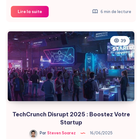
Robinhood
Lire la suite
6 min de lecture
et
OpenAI
:
Polémique
39
sur
les
Tokens
TechCrunch Disrupt 2025 : Boostez Votre
Startup
Par
Steven Soarez
16/06/2025