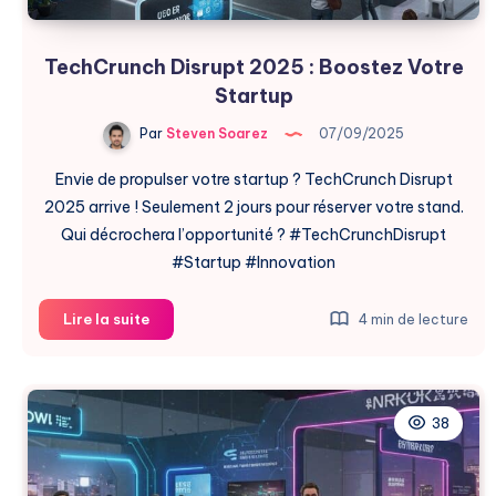
TechCrunch Disrupt 2025 : Boostez Votre
Startup
Par
Steven Soarez
07/09/2025
Envie de propulser votre startup ? TechCrunch Disrupt
2025 arrive ! Seulement 2 jours pour réserver votre stand.
Qui décrochera l’opportunité ? #TechCrunchDisrupt
#Startup #Innovation
TechCrunch
Lire la suite
4 min de lecture
Disrupt
2025
:
Boostez
38
Votre
Startup