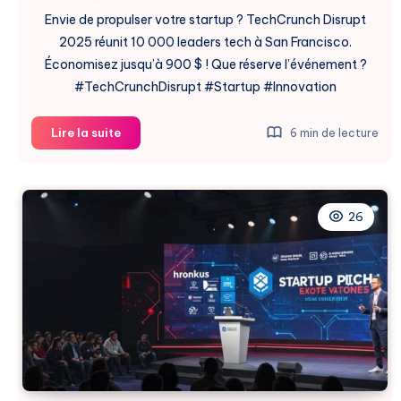
Envie de propulser votre startup ? TechCrunch Disrupt
2025 réunit 10 000 leaders tech à San Francisco.
Économisez jusqu’à 900 $ ! Que réserve l’événement ?
#TechCrunchDisrupt #Startup #Innovation
TechCrunch
Lire la suite
6 min de lecture
Disrupt
2025
:
Boostez
26
Votre
Startup