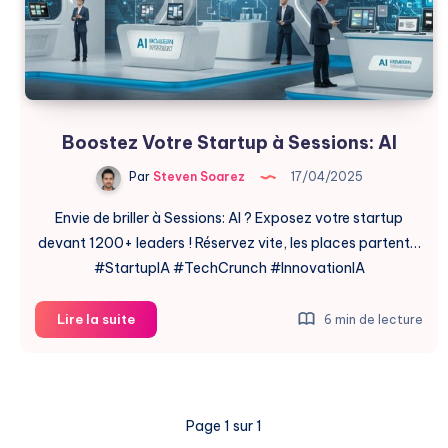
Boostez Votre Startup à Sessions: AI
Par
Steven Soarez
17/04/2025
Envie de briller à Sessions: AI ? Exposez votre startup
devant 1200+ leaders ! Réservez vite, les places partent…
#StartupIA #TechCrunch #InnovationIA
Boostez
Lire la suite
6 min de lecture
Votre
Startup
à
Sessions:
Page 1 sur 1
AI