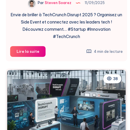
Par
Steven Soarez
11/09/2025
Envie de briller à TechCrunch Disrupt 2025 ? Organisez un
Side Event et connectez avec les leaders tech !
Découvrez comment… #Startup #Innovation
#TechCrunch
Boostez
Lire la suite
4 min de lecture
Votre
Startup
à
Disrupt
38
2025