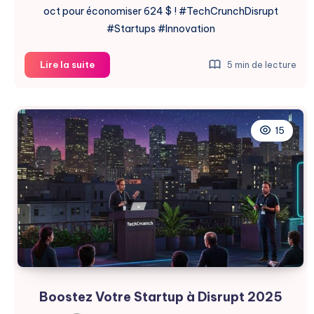
oct pour économiser 624 $ ! #TechCrunchDisrupt
#Startups #Innovation
TechCrunch
Lire la suite
5 min de lecture
Disrupt
2025
:
Les
15
Startups
à
Suivre
Boostez Votre Startup à Disrupt 2025