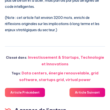
plus de béton et d’acier, mais parfois par plus de lignes de
code intelligentes.
(Note : cet article fait environ 3200 mots, enrichi de
réflexions originales sur les implications à long terme et les
enjeux stratégiques du secteur.)
Investissement & Startups
,
Technologie
Classé dans:
et Innovations
Data centers
,
énergie renouvelable
,
grid
Tags:
software
,
startups grid
,
virtual power
Article Précédent
Article Suivant