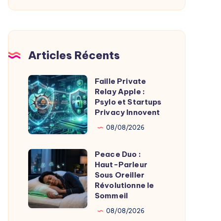
De
L’Imagerie
Médicale
Articles Récents
Faille Private
Faille
Relay Apple :
Private
Psylo et Startups
Relay
Privacy Innovent
Apple
08/08/2026
:
Psylo
Peace Duo :
Peace
et
Haut-Parleur
Duo
Sous Oreiller
Startups
:
Révolutionne le
Privacy
Sommeil
Haut-
Innovent
Parleur
08/08/2026