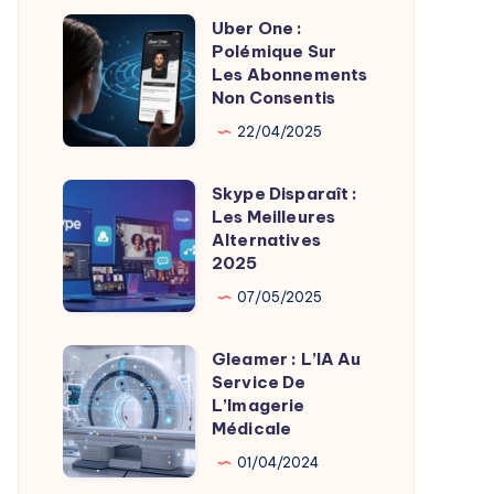
Uber One :
Uber
Polémique Sur
One
Les Abonnements
:
Non Consentis
Polémique
22/04/2025
Sur
Les
Skype Disparaît :
Skype
Abonnements
Les Meilleures
Disparaît
Alternatives
Non
:
2025
Consentis
Les
07/05/2025
Meilleures
Alternatives
Gleamer : L’IA Au
Gleamer
2025
Service De
:
L’Imagerie
L’IA
Médicale
Au
01/04/2024
Service