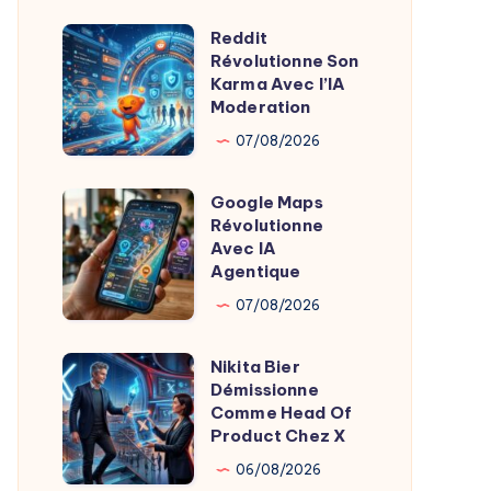
Sous
Reddit
Oreiller
Reddit
Révolutionne Son
Révolutionne
Révolutionne
Karma Avec l’IA
le
Son
Moderation
Sommeil
Karma
07/08/2026
Avec
l’IA
Google Maps
Google
Moderation
Révolutionne
Maps
Avec IA
Révolutionne
Agentique
Avec
07/08/2026
IA
Agentique
Nikita Bier
Nikita
Démissionne
Bier
Comme Head Of
Démissionne
Product Chez X
Comme
06/08/2026
Head