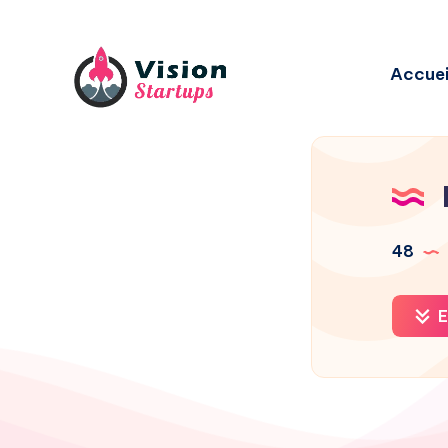
Accuei
48
E