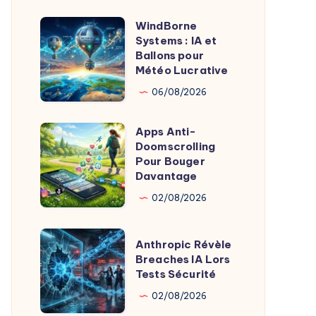
Of
WindBorne
WindBorne
Product
Systems : IA et
Systems
Ballons pour
Chez
:
Météo Lucrative
X
IA
06/08/2026
et
Ballons
Apps Anti-
Apps
pour
Doomscrolling
Anti-
Pour Bouger
Météo
Doomscrolling
Davantage
Lucrative
Pour
02/08/2026
Bouger
Davantage
Anthropic
Anthropic Révèle
Révèle
Breaches IA Lors
Tests Sécurité
Breaches
IA
02/08/2026