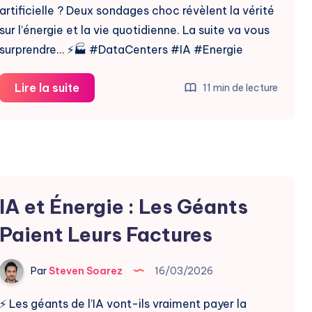
artificielle ? Deux sondages choc révèlent la vérité
sur l’énergie et la vie quotidienne. La suite va vous
surprendre… ⚡🏭 #DataCenters #IA #Energie
Data
Lire la suite
11 min de lecture
Centers
vs
Entrepôts
Amazon
:
IA et Énergie : Les Géants
Le
Choix
Paient Leurs Factures
des
Habitants
Par
Steven Soarez
16/03/2026
⚡ Les géants de l’IA vont-ils vraiment payer la