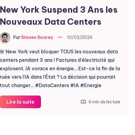
Centers
New York Suspend 3 Ans les
Nouveaux Data Centers
Par
Steven Soarez
10/02/2026
🚨 New York veut bloquer TOUS les nouveaux data
centers pendant 3 ans ! Factures d’électricité qui
explosent, IA vorace en énergie… Est-ce la fin de la
ruée vers l’IA dans l’État ? La décision qui pourrait
tout changer… #DataCenters #IA #Energie
New
Lire la suite
6 min de lecture
York
Suspend
3