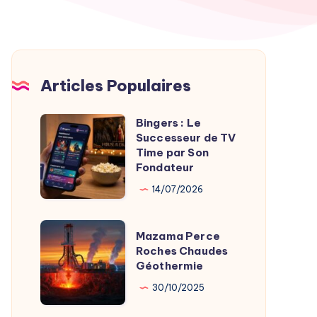
Articles Populaires
Bingers : Le
Bingers
Successeur de TV
:
Time par Son
Le
Fondateur
Successeur
14/07/2026
de
TV
Mazama
Mazama Perce
Time
Perce
Roches Chaudes
par
Géothermie
Roches
Son
Chaudes
30/10/2025
Fondateur
Géothermie