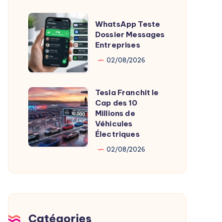
Lors
Tests
WhatsApp
WhatsApp Teste
Sécurité
Teste
Dossier Messages
Entreprises
Dossier
Messages
02/08/2026
Entreprises
Tesla Franchit le
Tesla
Cap des 10
Franchit
Millions de
le
Véhicules
Électriques
Cap
des
02/08/2026
10
Millions
de
Véhicules
Catégories
Électriques