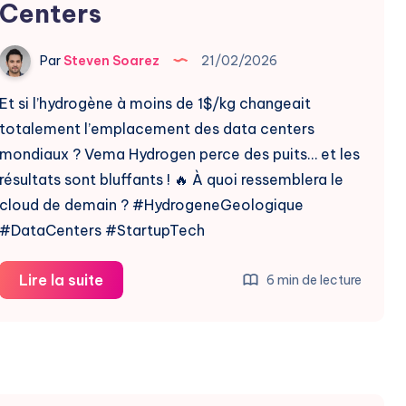
Centers
Par
Steven Soarez
21/02/2026
Et si l’hydrogène à moins de 1$/kg changeait
totalement l’emplacement des data centers
mondiaux ? Vema Hydrogen perce des puits… et les
résultats sont bluffants ! 🔥 À quoi ressemblera le
cloud de demain ? #HydrogeneGeologique
#DataCenters #StartupTech
Vema
Lire la suite
6 min de lecture
Révolutionne
l’Hydrogène
pour
Data