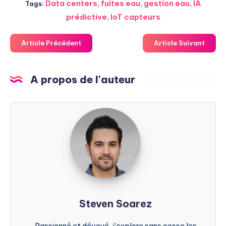
Data centers
,
fuites eau
,
gestion eau
,
IA
Tags:
prédictive
,
IoT capteurs
Article Précédent
Article Suivant
A propos de l'auteur
Steven
Soarez
Steven Soarez
Passionné et dévoué, j'explore sans cesse les