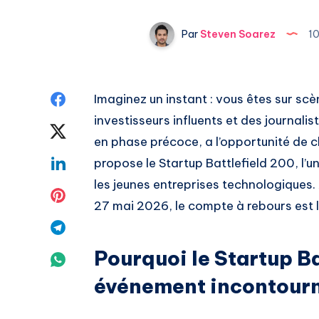
Par
Steven Soarez
1
Share
Imaginez un instant : vous êtes sur sc
investisseurs influents et des journali
on
Share
en phase précoce, a l’opportunité de 
Facebook
on
Share
propose le Startup Battlefield 200, l’
les jeunes entreprises technologiques.
Twitter
on
Share
27 mai 2026, le compte à rebours est 
Linkedin
on
Share
Pinterest
Pourquoi le Startup Ba
on
Share
événement incontour
Telegram
on
Whatsapp