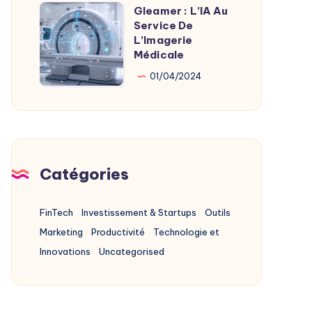
Alternatives
Gleamer : L’IA Au
Gleamer
2025
Service De
:
L’Imagerie
L’IA
Médicale
Au
01/04/2024
Service
De
L’Imagerie
Médicale
Catégories
FinTech
Investissement & Startups
Outils
Marketing
Productivité
Technologie et
Innovations
Uncategorised