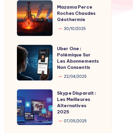
TV
Mazama
Mazama Perce
Time
Perce
Roches Chaudes
par
Géothermie
Roches
Son
Chaudes
30/10/2025
Fondateur
Géothermie
Uber One :
Uber
Polémique Sur
One
Les Abonnements
:
Non Consentis
Polémique
22/04/2025
Sur
Les
Skype Disparaît :
Skype
Abonnements
Les Meilleures
Disparaît
Alternatives
Non
:
2025
Consentis
Les
07/05/2025
Meilleures