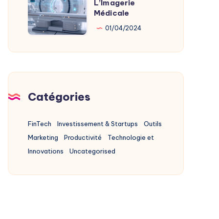
L’Imagerie
L’IA
Médicale
Au
01/04/2024
Service
De
L’Imagerie
Médicale
Catégories
FinTech
Investissement & Startups
Outils
Marketing
Productivité
Technologie et
Innovations
Uncategorised