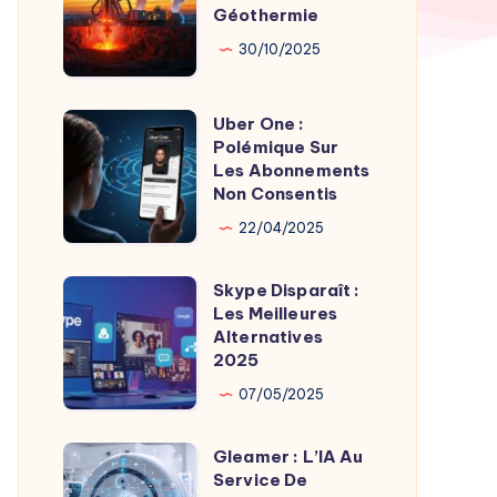
par
Géothermie
Roches
Son
Chaudes
30/10/2025
Fondateur
Géothermie
Uber One :
Uber
Polémique Sur
One
Les Abonnements
:
Non Consentis
Polémique
22/04/2025
Sur
Les
Skype Disparaît :
Skype
Abonnements
Les Meilleures
Disparaît
Alternatives
Non
:
2025
Consentis
Les
07/05/2025
Meilleures
Alternatives
Gleamer : L’IA Au
Gleamer
2025
Service De
: