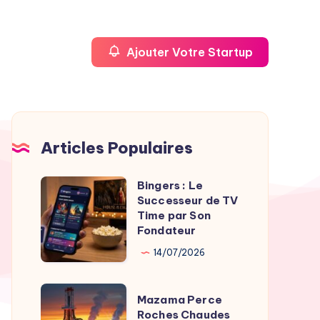
Ajouter Votre Startup
Articles Populaires
Bingers : Le
Bingers
Successeur de TV
:
Time par Son
Le
Fondateur
Successeur
14/07/2026
de
TV
Mazama
Mazama Perce
Time
Perce
Roches Chaudes