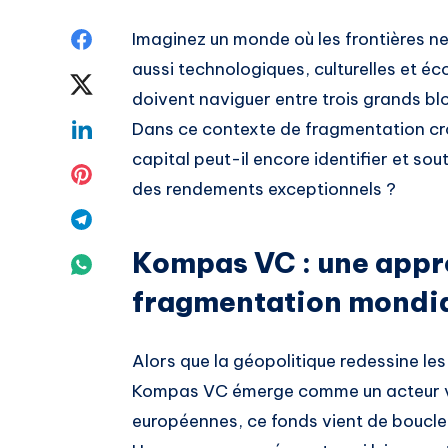
Share
Imaginez un monde où les frontières n
aussi technologiques, culturelles et é
on
Share
doivent naviguer entre trois grands bloc
Facebook
on
Share
Dans ce contexte de fragmentation cr
capital peut-il encore identifier et so
Twitter
on
Share
des rendements exceptionnels ?
Linkedin
on
Share
Pinterest
Kompas VC : une appro
on
Share
fragmentation mondi
Telegram
on
Whatsapp
Alors que la géopolitique redessine le
Kompas VC émerge comme un acteur vis
européennes, ce fonds vient de boucler