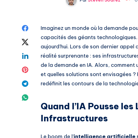
Share
Imaginez un monde où la demande pour l
capacités des géants technologiques. C
on
Share
aujourd’hui. Lors de son dernier appel a
Facebook
on
Share
réalité surprenante : ses infrastructur
de la demande en IA. Alors, comment un
Twitter
on
Share
et quelles solutions sont envisagées ?
Linkedin
on
Share
redéfinit les contours de la technolog
Pinterest
on
Share
Quand l’IA Pousse les 
Telegram
on
Infrastructures
Whatsapp
Le boom de l’
intelligence artificielle
n