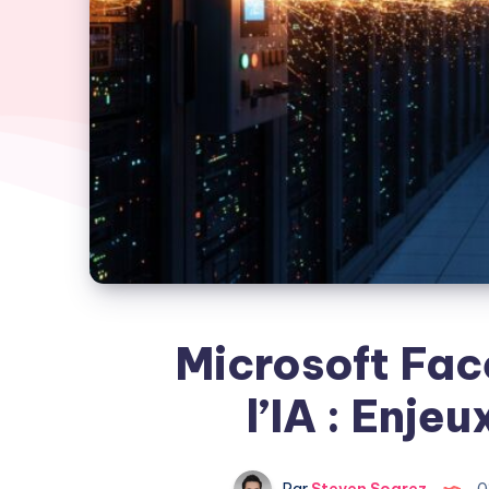
Microsoft Fac
l’IA : Enje
Par
Steven Soarez
0