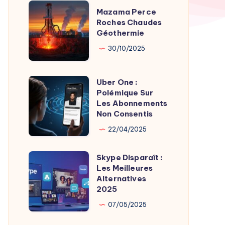
TV
Mazama
Mazama Perce
Time
Perce
Roches Chaudes
par
Géothermie
Roches
Son
Chaudes
30/10/2025
Fondateur
Géothermie
Uber One :
Uber
Polémique Sur
One
Les Abonnements
:
Non Consentis
Polémique
22/04/2025
Sur
Les
Skype Disparaît :
Skype
Abonnements
Les Meilleures
Disparaît
Alternatives
Non
:
2025
Consentis
Les
07/05/2025
Meilleures