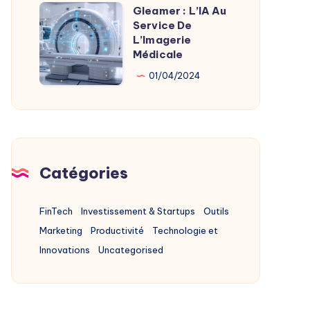
Alternatives
Gleamer : L’IA Au
Gleamer
2025
Service De
:
L’Imagerie
L’IA
Médicale
Au
01/04/2024
Service
De
L’Imagerie
Médicale
Catégories
FinTech
Investissement & Startups
Outils
Marketing
Productivité
Technologie et
Innovations
Uncategorised