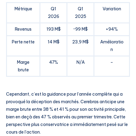
Métrique
Q1
Q1
Variation
2026
2025
Revenus
193 M$
~99 M$
+94%
Perte nette
14 M$
23,9 M$
Amélioratio
n
Marge
47%
N/A
–
brute
Cependant, c’est la guidance pour l’année complète qui a
provoqué la déception des marchés. Cerebras anticipe une
marge brute entre 38 % et 41 % pour son activité principale,
bien en deçà des 47 % observés au premier trimestre. Cette
perspective plus conservatrice a immédiatement pesé sur le
cours de l’action.