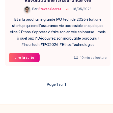
Révolutionne l’Assurance Vie
Par
Steven Soarez
18/05/2026
Et si la prochaine grande IPO tech de 2026 était une
startup qui rend l’assurance vie accessible en quelques
clics ? Ethos s’apprête à faire son entrée en bourse… mais
à quel prix ? Découvrez son incroyable parcours !
#Insurtech #IPO2026 #EthosTechnologies
Ethos
Lire la suite
10 min de lecture
IPO
2026
:
L’Insurtech
Page 1 sur 1
Qui
Révolutionne
l’Assurance
Vie