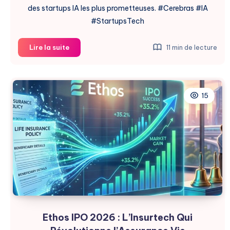
des startups IA les plus prometteuses. #Cerebras #IA
#StartupsTech
Cerebras
Lire la suite
11 min de lecture
:
Chute
de
l’Action
15
Après
des
Résultats
Controversés
Ethos IPO 2026 : L’Insurtech Qui