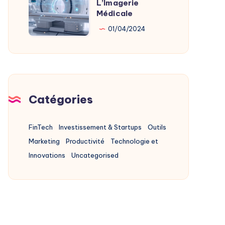
L’Imagerie
L’IA
Médicale
Au
01/04/2024
Service
De
L’Imagerie
Médicale
Catégories
FinTech
Investissement & Startups
Outils
Marketing
Productivité
Technologie et
Innovations
Uncategorised