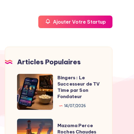
Ajouter Votre Startup
Articles Populaires
Bingers : Le
Bingers
Successeur de TV
:
Time par Son
Le
Fondateur
Successeur
14/07/2026
de
TV
Mazama
Mazama Perce
Time
Perce
Roches Chaudes