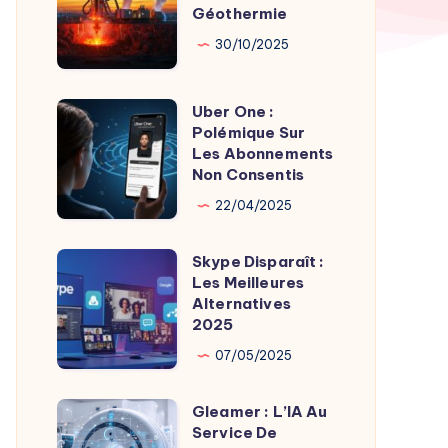
par
Géothermie
Roches
Son
Chaudes
30/10/2025
Fondateur
Géothermie
Uber One :
Uber
Polémique Sur
One
Les Abonnements
:
Non Consentis
Polémique
22/04/2025
Sur
Les
Skype Disparaît :
Skype
Abonnements
Les Meilleures
Disparaît
Alternatives
Non
:
2025
Consentis
Les
07/05/2025
Meilleures
Alternatives
Gleamer : L’IA Au
Gleamer
2025
Service De
: