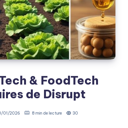
gTech & FoodTech
ires de Disrupt
0/01/2026
8 min de lecture
30