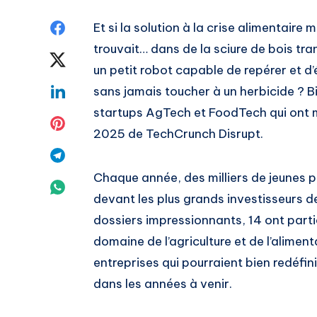
Share
Et si la solution à la crise alimentair
trouvait… dans de la sciure de bois t
on
Share
un petit robot capable de repérer et d
Facebook
on
Share
sans jamais toucher à un herbicide ? 
startups AgTech et FoodTech qui ont m
Twitter
on
Share
2025 de TechCrunch Disrupt.
Linkedin
on
Share
Chaque année, des milliers de jeunes 
Pinterest
on
Share
devant les plus grands investisseurs d
Telegram
on
dossiers impressionnants, 14 ont partic
domaine de l’agriculture et de l’alim
Whatsapp
entreprises qui pourraient bien redéfini
dans les années à venir.