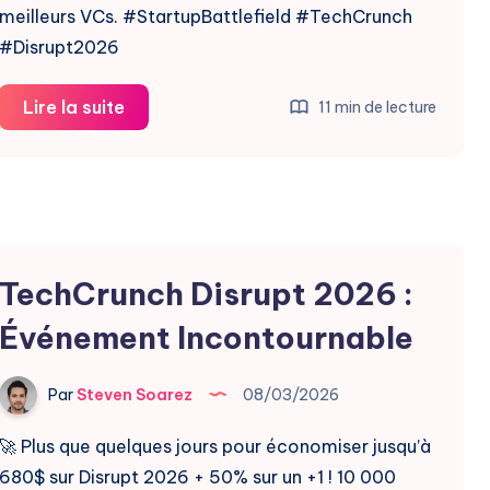
meilleurs VCs. #StartupBattlefield #TechCrunch
#Disrupt2026
Startup
Lire la suite
11 min de lecture
Battlefield
200
2026
Nominations
Ouvertes
TechCrunch Disrupt 2026 :
Événement Incontournable
Par
Steven Soarez
08/03/2026
🚀 Plus que quelques jours pour économiser jusqu’à
680$ sur Disrupt 2026 + 50% sur un +1 ! 10 000