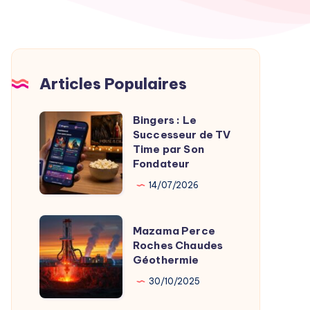
Articles Populaires
Bingers : Le
Bingers
Successeur de TV
:
Time par Son
Le
Fondateur
Successeur
14/07/2026
de
TV
Mazama
Mazama Perce
Time
Perce
Roches Chaudes
par
Géothermie
Roches
Son
Chaudes
30/10/2025
Fondateur
Géothermie