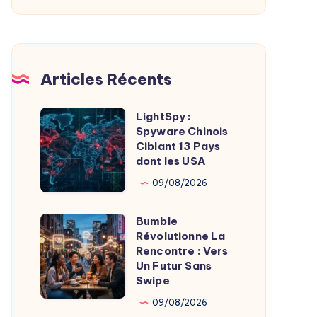
De
L’Imagerie
Médicale
Articles Récents
LightSpy :
LightSpy
Spyware Chinois
:
Ciblant 13 Pays
Spyware
dont les USA
Chinois
09/08/2026
Ciblant
13
Bumble
Bumble
Pays
Révolutionne La
Révolutionne
Rencontre : Vers
dont
La
Un Futur Sans
les
Swipe
Rencontre
USA
:
09/08/2026