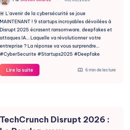
🚨 L’avenir de la cybersécurité se joue
MAINTENANT ! 9 startups incroyables dévoilées à
Disrupt 2025 écrasent ransomware, deepfakes et
attaques IA… Laquelle va révolutionner votre
entreprise ? La réponse va vous surprendre…
#CyberSecurite #Startups2025 #Deepfake
9
Lire la suite
6 min de lecture
Startups
Cybersécurité
Révolutionnaires
2025
TechCrunch Disrupt 2026 :