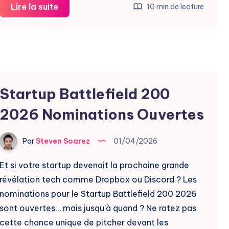
Startup
Lire la suite
10 min de lecture
Battlefield
200
:
Candidatures
Ouvertes
Startup Battlefield 200
Pour
Disrupt
2026 Nominations Ouvertes
2026
Par
Steven Soarez
01/04/2026
Et si votre startup devenait la prochaine grande
révélation tech comme Dropbox ou Discord ? Les
nominations pour le Startup Battlefield 200 2026
sont ouvertes… mais jusqu’à quand ? Ne ratez pas
cette chance unique de pitcher devant les