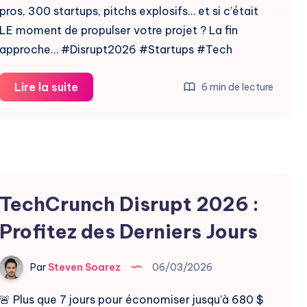
pros, 300 startups, pitchs explosifs… et si c’était
LE moment de propulser votre projet ? La fin
approche… #Disrupt2026 #Startups #Tech
TechCrunch
Lire la suite
6 min de lecture
Disrupt
2026
:
Événement
Incontournable
TechCrunch Disrupt 2026 :
Profitez des Derniers Jours
Par
Steven Soarez
06/03/2026
🚨 Plus que 7 jours pour économiser jusqu’à 680 $