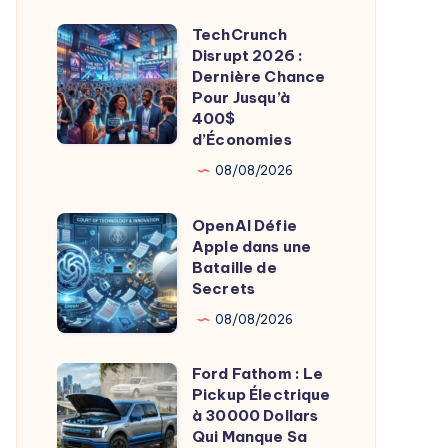
l’E-
TechCrunch
TechCrunch
Commerce
Disrupt 2026 :
Disrupt
Dernière Chance
2026
Pour Jusqu’à
400$
:
d’Économies
Dernière
08/08/2026
Chance
Pour
OpenAI Défie
OpenAI
Jusqu’à
Apple dans une
Défie
400$
Bataille de
Apple
Secrets
d’Économies
dans
08/08/2026
une
Bataille
Ford Fathom : Le
Ford
de
Pickup Électrique
Fathom
à 30000 Dollars
Secrets
:
Qui Manque Sa