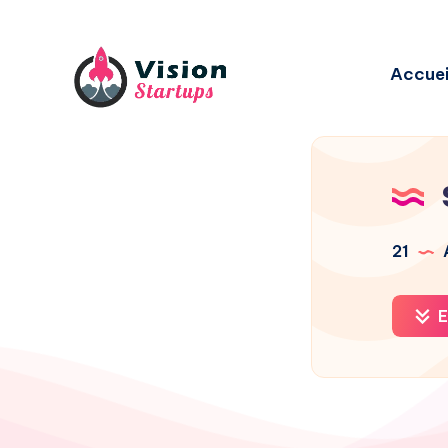
Accuei
21
A
E