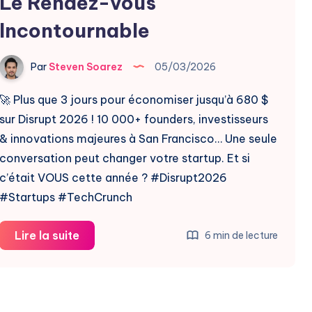
Le Rendez-vous
Incontournable
Par
Steven Soarez
05/03/2026
🚀 Plus que 3 jours pour économiser jusqu’à 680 $
sur Disrupt 2026 ! 10 000+ founders, investisseurs
& innovations majeures à San Francisco… Une seule
conversation peut changer votre startup. Et si
c’était VOUS cette année ? #Disrupt2026
#Startups #TechCrunch
TechCrunch
Lire la suite
6 min de lecture
Disrupt
2026
: