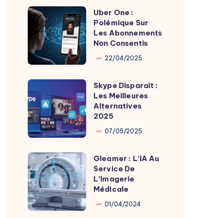
Uber One :
Uber
Polémique Sur
One
Les Abonnements
:
Non Consentis
Polémique
22/04/2025
Sur
Les
Skype Disparaît :
Skype
Abonnements
Les Meilleures
Disparaît
Alternatives
Non
:
2025
Consentis
Les
07/05/2025
Meilleures
Alternatives
Gleamer : L’IA Au
Gleamer
2025
Service De
:
L’Imagerie
L’IA
Médicale
Au
01/04/2024
Service