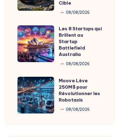
Cible
Le
Pickup
08/08/2026
Électrique
Les 8 Startups qui
à
Les
Brillent au
30000
8
Startup
Dollars
Startups
Battlefield
Australia
Qui
qui
Manque
Brillent
08/08/2026
Sa
au
Moove Lève
Cible
Startup
Moove
250M$ pour
Battlefield
Lève
Révolutionner les
Australia
250M$
Robotaxis
pour
08/08/2026
Révolutionner
les
Robotaxis