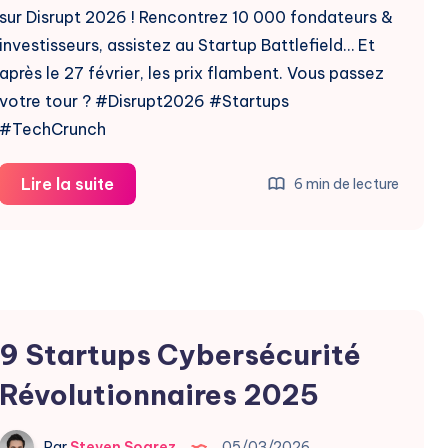
sur Disrupt 2026 ! Rencontrez 10 000 fondateurs &
investisseurs, assistez au Startup Battlefield… Et
après le 27 février, les prix flambent. Vous passez
votre tour ? #Disrupt2026 #Startups
#TechCrunch
TechCrunch
Lire la suite
6 min de lecture
Disrupt
2026
:
Profitez
des
9 Startups Cybersécurité
Derniers
Jours
Révolutionnaires 2025
Par
Steven Soarez
05/03/2026