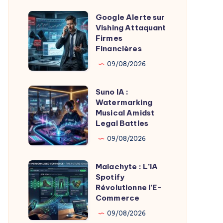
Vers
Google Alerte sur
Un
Google
Vishing Attaquant
Futur
Alerte
Firmes
Sans
sur
Financières
Swipe
Vishing
09/08/2026
Attaquant
Firmes
Suno IA :
Suno
Financières
Watermarking
IA
Musical Amidst
:
Legal Battles
Watermarking
09/08/2026
Musical
Amidst
Malachyte : L’IA
Malachyte
Legal
Spotify
:
Révolutionne l’E-
Battles
L’IA
Commerce
Spotify
09/08/2026
Révolutionne