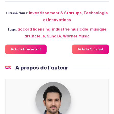
Investissement & Startups
,
Technologie
Classé dans:
et Innovations
accord licensing
,
industrie musicale
,
musique
Tags:
artificielle
,
Suno IA
,
Warner Music
Article Précédent
Article Suivant
A propos de l'auteur
Steven
Soarez