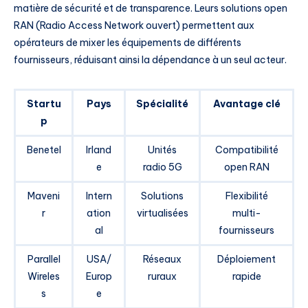
matière de sécurité et de transparence. Leurs solutions open
RAN (Radio Access Network ouvert) permettent aux
opérateurs de mixer les équipements de différents
fournisseurs, réduisant ainsi la dépendance à un seul acteur.
Startu
Pays
Spécialité
Avantage clé
p
Benetel
Irland
Unités
Compatibilité
e
radio 5G
open RAN
Maveni
Intern
Solutions
Flexibilité
r
ation
virtualisées
multi-
al
fournisseurs
Parallel
USA/
Réseaux
Déploiement
Wireles
Europ
ruraux
rapide
s
e