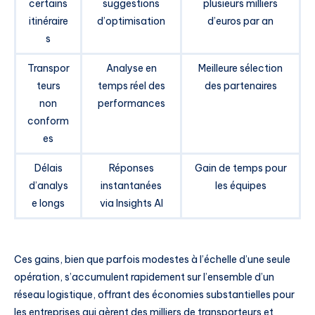
certains
suggestions
plusieurs milliers
itinéraire
d’optimisation
d’euros par an
s
Transpor
Analyse en
Meilleure sélection
teurs
temps réel des
des partenaires
non
performances
conform
es
Délais
Réponses
Gain de temps pour
d’analys
instantanées
les équipes
e longs
via Insights AI
Ces gains, bien que parfois modestes à l’échelle d’une seule
opération, s’accumulent rapidement sur l’ensemble d’un
réseau logistique, offrant des économies substantielles pour
les entreprises qui gèrent des milliers de transporteurs et