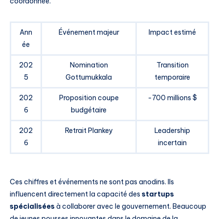
coordonnée.
Ann
Événement majeur
Impact estimé
ée
202
Nomination
Transition
5
Gottumukkala
temporaire
202
Proposition coupe
-700 millions $
6
budgétaire
202
Retrait Plankey
Leadership
6
incertain
Ces chiffres et événements ne sont pas anodins. Ils
influencent directement la capacité des
startups
spécialisées
à collaborer avec le gouvernement. Beaucoup
de jeunes pousses innovantes dans le domaine de la