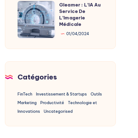
Alternatives
Gleamer : L’IA Au
Gleamer
2025
Service De
:
L’Imagerie
L’IA
Médicale
Au
01/04/2024
Service
De
L’Imagerie
Médicale
Catégories
FinTech
Investissement & Startups
Outils
Marketing
Productivité
Technologie et
Innovations
Uncategorised