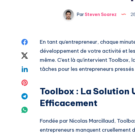
Par
Steven Soarez
2
Share
En tant qu’entrepreneur, chaque minute
développement de votre activité et les i
on
Share
même. C’est là qu’intervient Toolbox, l
Facebook
on
Share
tâches pour les entrepreneurs pressés 
Twitter
on
Share
Toolbox : La Solution
Linkedin
on
Share
Efficacement
Pinterest
on
Share
Telegram
Fondée par Nicolas Marcillaud, Toolbox
on
entrepreneurs manquent cruellement d
Whatsapp