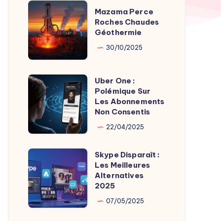
TV
Mazama
Mazama Perce
Time
Perce
Roches Chaudes
par
Géothermie
Roches
Son
Chaudes
30/10/2025
Fondateur
Géothermie
Uber One :
Uber
Polémique Sur
One
Les Abonnements
:
Non Consentis
Polémique
22/04/2025
Sur
Les
Skype Disparaît :
Skype
Abonnements
Les Meilleures
Disparaît
Alternatives
Non
:
2025
Consentis
Les
07/05/2025
Meilleures