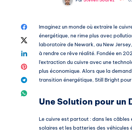
Share
Imaginez un monde où extraire le cuivre
énergétique, ne rime plus avec polluti
on
Share
laboratoire de Newark, au New Jerse
Facebook
on
Share
à rendre ce rêve réalité. Fondée en 20
l’extraction du cuivre avec une technolo
Twitter
on
Share
plus économique. Alors que la demande
Linkedin
on
Share
transition énergétique, Still Bright pou
Pinterest
on
Share
Une Solution pour un 
Telegram
on
Whatsapp
Le cuivre est partout : dans les câbles
solaires et les batteries des véhicules