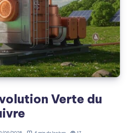
évolution Verte du
ivre
2/09/2025
6 min de lecture
17