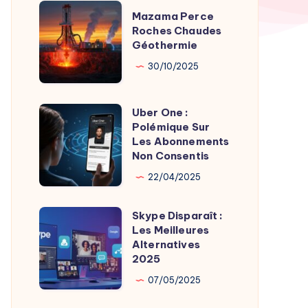
TV
Mazama
Mazama Perce
Time
Perce
Roches Chaudes
par
Géothermie
Roches
Son
Chaudes
30/10/2025
Fondateur
Géothermie
Uber One :
Uber
Polémique Sur
One
Les Abonnements
:
Non Consentis
Polémique
22/04/2025
Sur
Les
Skype Disparaît :
Skype
Abonnements
Les Meilleures
Disparaît
Alternatives
Non
:
2025
Consentis
Les
07/05/2025
Meilleures