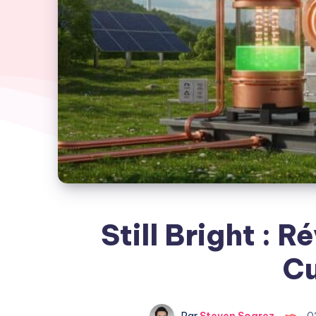
Still Bright : R
Cu
Par
Steven Soarez
0