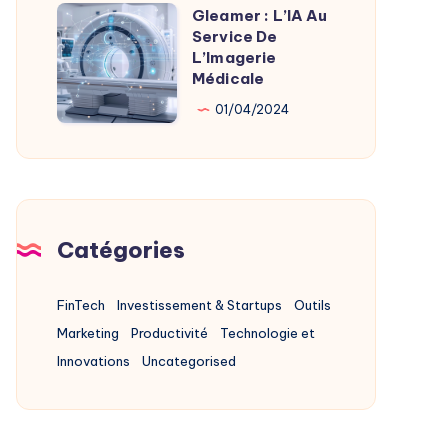
Alternatives
Gleamer : L’IA Au
Gleamer
2025
Service De
:
L’Imagerie
L’IA
Médicale
Au
01/04/2024
Service
De
L’Imagerie
Médicale
Catégories
FinTech
Investissement & Startups
Outils
Marketing
Productivité
Technologie et
Innovations
Uncategorised