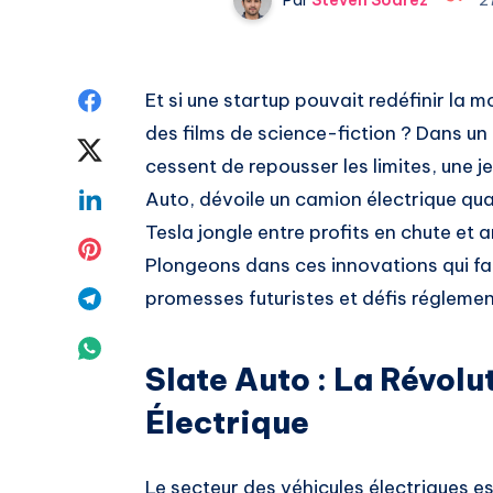
Share
Et si une startup pouvait redéfinir la 
des films de science-fiction ? Dans un
on
Share
cessent de repousser les limites, une 
Facebook
on
Share
Auto, dévoile un camion électrique qua
Tesla jongle entre profits en chute et am
Twitter
on
Share
Plongeons dans ces innovations qui faç
Linkedin
on
Share
promesses futuristes et défis réglemen
Pinterest
on
Share
Slate Auto : La Révol
Telegram
on
Électrique
Whatsapp
Le secteur des véhicules électriques es