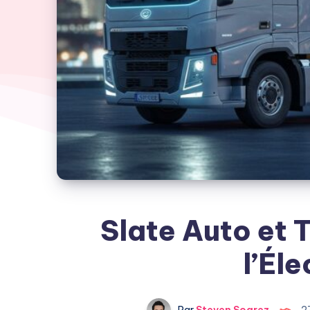
Slate Auto et T
l’Éle
Par
Steven Soarez
2