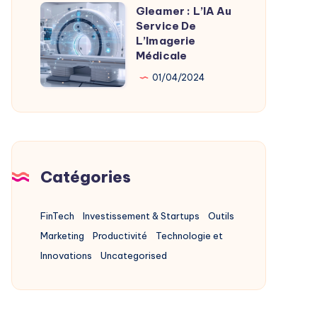
Alternatives
Gleamer : L’IA Au
Gleamer
2025
Service De
:
L’Imagerie
L’IA
Médicale
Au
01/04/2024
Service
De
L’Imagerie
Médicale
Catégories
FinTech
Investissement & Startups
Outils
Marketing
Productivité
Technologie et
Innovations
Uncategorised