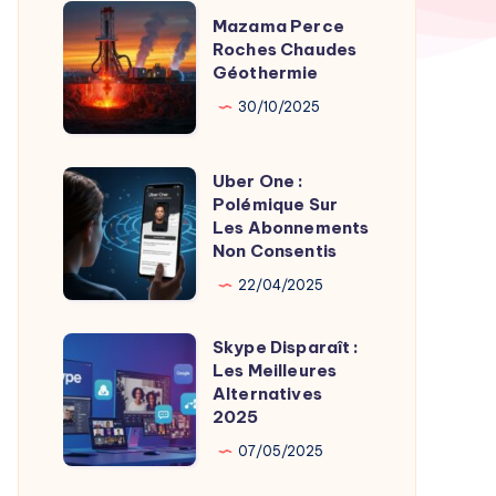
TV
Mazama
Mazama Perce
Time
Perce
Roches Chaudes
par
Géothermie
Roches
Son
Chaudes
30/10/2025
Fondateur
Géothermie
Uber One :
Uber
Polémique Sur
One
Les Abonnements
:
Non Consentis
Polémique
22/04/2025
Sur
Les
Skype Disparaît :
Skype
Abonnements
Les Meilleures
Disparaît
Alternatives
Non
:
2025
Consentis
Les
07/05/2025
Meilleures