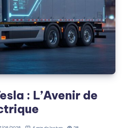
esla : L’Avenir de
ctrique
7/05/2025
6 min de lecture
28