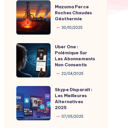
TV
Mazama
Mazama Perce
Time
Perce
Roches Chaudes
par
Géothermie
Roches
Son
Chaudes
30/10/2025
Fondateur
Géothermie
Uber One :
Uber
Polémique Sur
One
Les Abonnements
:
Non Consentis
Polémique
22/04/2025
Sur
Les
Skype Disparaît :
Skype
Abonnements
Les Meilleures
Disparaît
Alternatives
Non
:
2025
Consentis
Les
07/05/2025
Meilleures