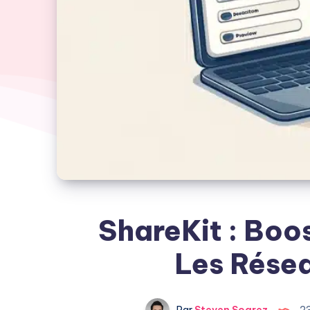
ShareKit : Boos
Les Rése
Par
Steven Soarez
2