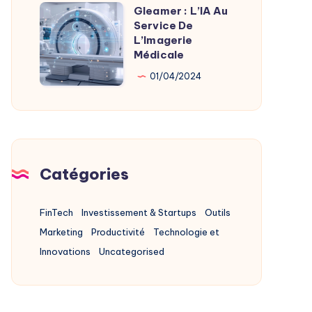
Alternatives
Gleamer : L’IA Au
Gleamer
2025
Service De
:
L’Imagerie
L’IA
Médicale
Au
01/04/2024
Service
De
L’Imagerie
Médicale
Catégories
FinTech
Investissement & Startups
Outils
Marketing
Productivité
Technologie et
Innovations
Uncategorised