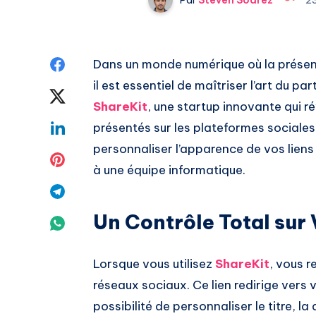
Share
Dans un monde numérique où la présenc
il est essentiel de maîtriser l’art du par
on
Share
ShareKit
, une startup innovante qui r
Facebook
on
Share
présentés sur les plateformes sociales
personnaliser l’apparence de vos liens
Twitter
on
Share
à une équipe informatique.
Linkedin
on
Share
Pinterest
Un Contrôle Total sur
on
Share
Telegram
on
Lorsque vous utilisez
ShareKit
, vous r
Whatsapp
réseaux sociaux. Ce lien redirige vers v
possibilité de personnaliser le titre, la