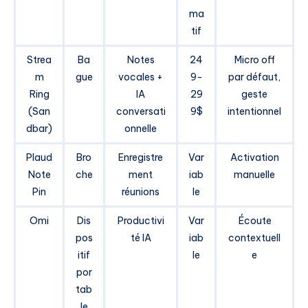
ma
tif
Strea
Ba
Notes
24
Micro off
m
gue
vocales +
9-
par défaut,
Ring
IA
29
geste
(San
conversati
9$
intentionnel
dbar)
onnelle
Plaud
Bro
Enregistre
Var
Activation
Note
che
ment
iab
manuelle
Pin
réunions
le
Omi
Dis
Productivi
Var
Écoute
pos
té IA
iab
contextuell
itif
le
e
por
tab
le