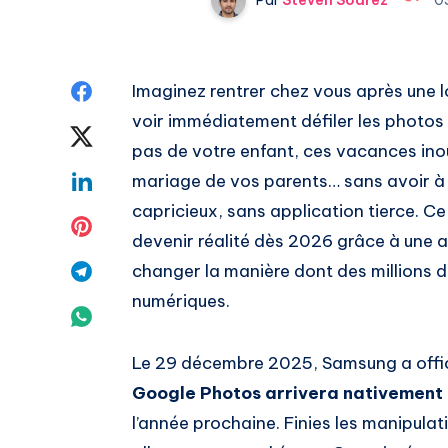
Share
Imaginez rentrer chez vous après une l
voir immédiatement défiler les photos l
on
Share
pas de votre enfant, ces vacances inoub
Facebook
on
Share
mariage de vos parents… sans avoir à 
capricieux, sans application tierce. Ce
Twitter
on
Share
devenir réalité dès 2026 grâce à une a
Linkedin
on
Share
changer la manière dont des millions d
numériques.
Pinterest
on
Share
Telegram
on
Le 29 décembre 2025, Samsung a offici
Google Photos arrivera nativement 
Whatsapp
l’année prochaine. Finies les manipula