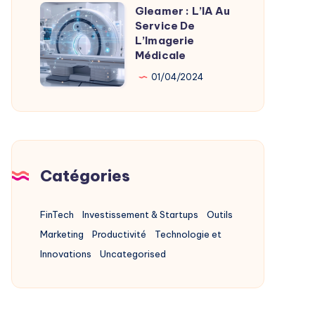
Alternatives
Gleamer : L’IA Au
Gleamer
2025
Service De
:
L’Imagerie
L’IA
Médicale
Au
01/04/2024
Service
De
L’Imagerie
Médicale
Catégories
FinTech
Investissement & Startups
Outils
Marketing
Productivité
Technologie et
Innovations
Uncategorised