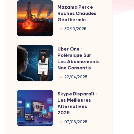
TV
Mazama
Mazama Perce
Time
Perce
Roches Chaudes
par
Géothermie
Roches
Son
Chaudes
30/10/2025
Fondateur
Géothermie
Uber One :
Uber
Polémique Sur
One
Les Abonnements
:
Non Consentis
Polémique
22/04/2025
Sur
Les
Skype Disparaît :
Skype
Abonnements
Les Meilleures
Disparaît
Alternatives
Non
:
2025
Consentis
Les
07/05/2025
Meilleures