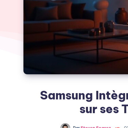
Samsung Intèg
sur ses 
Par
Steven Soarez
0