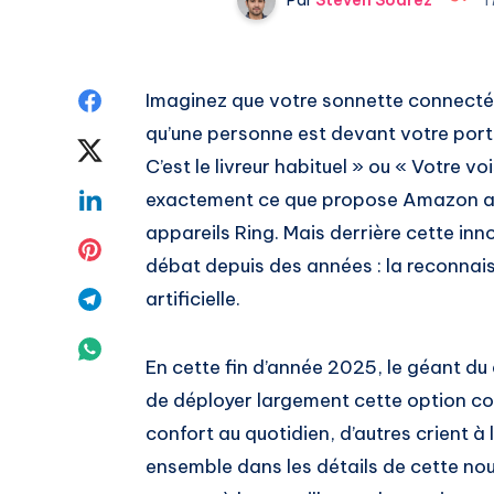
Share
Imaginez que votre sonnette connectée
qu’une personne est devant votre porte
on
Share
C’est le livreur habituel » ou « Votre voi
Facebook
on
Share
exactement ce que propose Amazon ave
appareils Ring. Mais derrière cette inn
Twitter
on
Share
débat depuis des années : la reconnais
Linkedin
on
Share
artificielle.
Pinterest
on
Share
En cette fin d’année 2025, le géant du
Telegram
on
de déployer largement cette option con
confort au quotidien, d’autres crient à 
Whatsapp
ensemble dans les détails de cette no