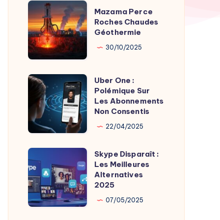
TV
Mazama
Mazama Perce
Time
Perce
Roches Chaudes
par
Géothermie
Roches
Son
Chaudes
30/10/2025
Fondateur
Géothermie
Uber One :
Uber
Polémique Sur
One
Les Abonnements
:
Non Consentis
Polémique
22/04/2025
Sur
Les
Skype Disparaît :
Skype
Abonnements
Les Meilleures
Disparaît
Alternatives
Non
:
2025
Consentis
Les
07/05/2025
Meilleures