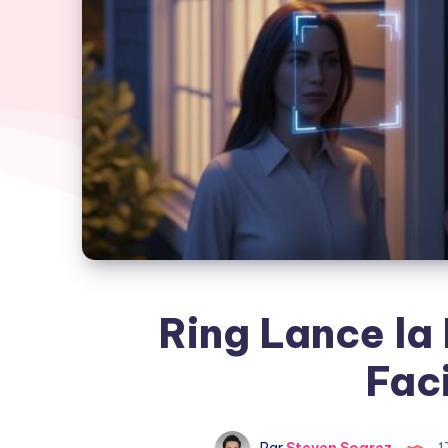
Ring Lance la
Faci
Par
Steven Soarez
1