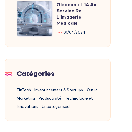
Alternatives
Gleamer : L’IA Au
Gleamer
2025
Service De
:
L’Imagerie
L’IA
Médicale
Au
01/04/2024
Service
De
L’Imagerie
Médicale
Catégories
FinTech
Investissement & Startups
Outils
Marketing
Productivité
Technologie et
Innovations
Uncategorised