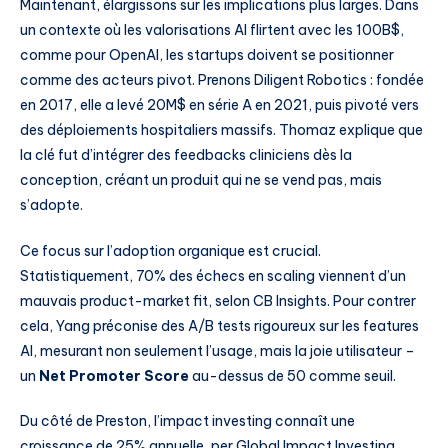
Maintenant, élargissons sur les implications plus larges. Dans
un contexte où les valorisations AI flirtent avec les 100B$,
comme pour OpenAI, les startups doivent se positionner
comme des acteurs pivot. Prenons Diligent Robotics : fondée
en 2017, elle a levé 20M$ en série A en 2021, puis pivoté vers
des déploiements hospitaliers massifs. Thomaz explique que
la clé fut d’intégrer des feedbacks cliniciens dès la
conception, créant un produit qui ne se vend pas, mais
s’adopte.
Ce focus sur l’adoption organique est crucial.
Statistiquement, 70% des échecs en scaling viennent d’un
mauvais product-market fit, selon CB Insights. Pour contrer
cela, Yang préconise des A/B tests rigoureux sur les features
AI, mesurant non seulement l’usage, mais la joie utilisateur –
un
Net Promoter Score
au-dessus de 50 comme seuil.
Du côté de Preston, l’impact investing connaît une
croissance de 25% annuelle, per Global Impact Investing