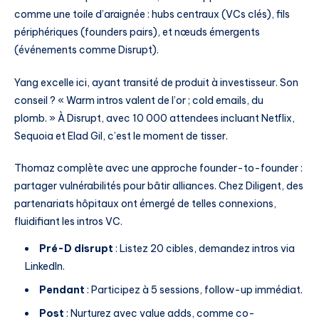
comme une toile d’araignée : hubs centraux (VCs clés), fils
périphériques (founders pairs), et nœuds émergents
(événements comme Disrupt).
Yang excelle ici, ayant transité de produit à investisseur. Son
conseil ? « Warm intros valent de l’or ; cold emails, du
plomb. » À Disrupt, avec 10 000 attendees incluant Netflix,
Sequoia et Elad Gil, c’est le moment de tisser.
Thomaz complète avec une approche founder-to-founder :
partager vulnérabilités pour bâtir alliances. Chez Diligent, des
partenariats hôpitaux ont émergé de telles connexions,
fluidifiant les intros VC.
Pré-D disrupt
: Listez 20 cibles, demandez intros via
LinkedIn.
Pendant
: Participez à 5 sessions, follow-up immédiat.
Post
: Nurturez avec value adds, comme co-