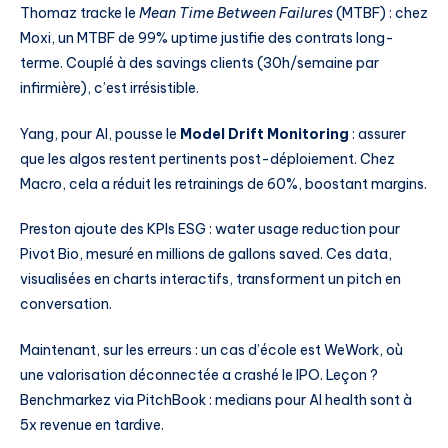
Thomaz tracke le
Mean Time Between Failures
(MTBF) : chez
Moxi, un MTBF de 99% uptime justifie des contrats long-
terme. Couplé à des savings clients (30h/semaine par
infirmière), c’est irrésistible.
Yang, pour AI, pousse le
Model Drift Monitoring
: assurer
que les algos restent pertinents post-déploiement. Chez
Macro, cela a réduit les retrainings de 60%, boostant margins.
Preston ajoute des KPIs ESG : water usage reduction pour
Pivot Bio, mesuré en millions de gallons saved. Ces data,
visualisées en charts interactifs, transforment un pitch en
conversation.
Maintenant, sur les erreurs : un cas d’école est WeWork, où
une valorisation déconnectée a crashé le IPO. Leçon ?
Benchmarkez via PitchBook : medians pour AI health sont à
5x revenue en tardive.