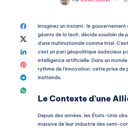
Share
Imaginez un instant : le gouvernement a
géants de la tech, décide soudain de p
on
Share
d’une multinationale comme Intel. C’est
Facebook
on
Share
c’est un pari géopolitique audacieux p
intelligence artificielle. Dans un monde
Twitter
on
Share
rythme de l’innovation, cette prise de
Linkedin
on
Share
inattendu.
Pinterest
on
Share
Le Contexte d’une All
Telegram
on
Whatsapp
Depuis des années, les États-Unis obs
massive de leur industrie des semi-co