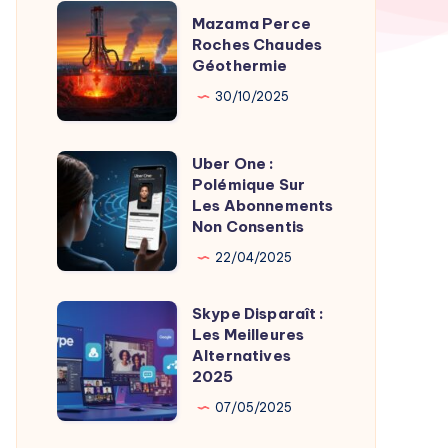
TV
Mazama
Mazama Perce
Time
Perce
Roches Chaudes
par
Géothermie
Roches
Son
Chaudes
30/10/2025
Fondateur
Géothermie
Uber One :
Uber
Polémique Sur
One
Les Abonnements
:
Non Consentis
Polémique
22/04/2025
Sur
Les
Skype Disparaît :
Skype
Abonnements
Les Meilleures
Disparaît
Alternatives
Non
:
2025
Consentis
Les
07/05/2025
Meilleures