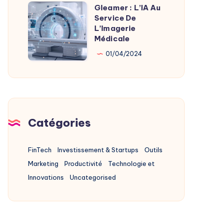
Alternatives
Gleamer : L’IA Au
Gleamer
2025
Service De
:
L’Imagerie
L’IA
Médicale
Au
01/04/2024
Service
De
L’Imagerie
Médicale
Catégories
FinTech
Investissement & Startups
Outils
Marketing
Productivité
Technologie et
Innovations
Uncategorised