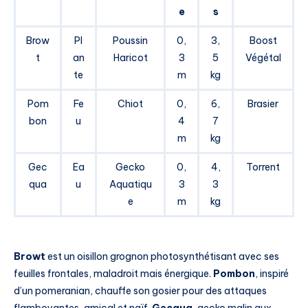
e
s
Brow
Pl
Poussin
0,
3,
Boost
t
an
Haricot
3
5
Végétal
te
m
kg
Pom
Fe
Chiot
0,
6,
Brasier
bon
u
4
7
m
kg
Gec
Ea
Gecko
0,
4,
Torrent
qua
u
Aquatiqu
3
3
e
m
kg
Browt
est un oisillon grognon photosynthétisant avec ses
feuilles frontales, maladroit mais énergique.
Pombon
, inspiré
d’un pomeranian, chauffe son gosier pour des attaques
flamboyantes, amical et naïf.
Gecqua
, gecko malin aux