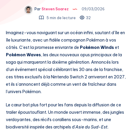
Par
Steven Soarez
09/03/2026
5 min de lecture
32
Imaginez-vous naviguant sur un océan infini, sautant d’île en
île luxuriante, avec un fidèle compagnon Pokémon à vos
côtés. C’est la promesse enivrante de
Pokémon Winds
et
Pokémon Waves
, les deux nouveaux opus principaux de la
saga qui marqueront la dixième génération. Annoncés lors
d’un événement spécial célébrant les 30 ans de la franchise,
ces titres exclusifs à la Nintendo Switch 2 arriveront en 2027,
et ils s’annoncent déjà comme un vent de fraîcheur dans
l’univers Pokémon.
Le cœur bat plus fort pour les fans depuis la diffusion de ce
trailer époustouflant. Un monde ouvert immense, des jungles
verdoyantes, des récifs coralliens sous-marins, et une
biodiversité inspirée des archipels d’
Asie du Sud-Est
.