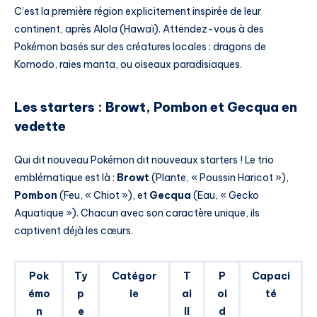
C’est la première région explicitement inspirée de leur
continent, après Alola (Hawaï). Attendez-vous à des
Pokémon basés sur des créatures locales : dragons de
Komodo, raies manta, ou oiseaux paradisiaques.
Les starters : Browt, Pombon et Gecqua en
vedette
Qui dit nouveau Pokémon dit nouveaux starters ! Le trio
emblématique est là :
Browt
(Plante, « Poussin Haricot »),
Pombon
(Feu, « Chiot »), et
Gecqua
(Eau, « Gecko
Aquatique »). Chacun avec son caractère unique, ils
captivent déjà les cœurs.
Pok
Ty
Catégor
T
P
Capaci
émo
p
ie
ai
oi
té
n
e
ll
d