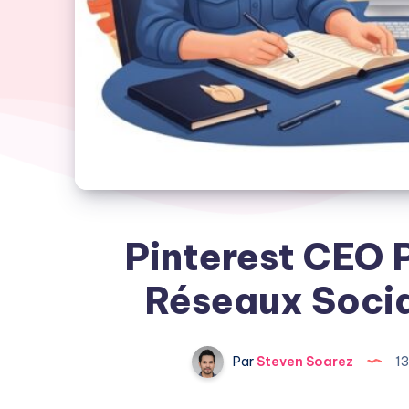
Pinterest CEO P
Réseaux Socia
Par
Steven Soarez
1