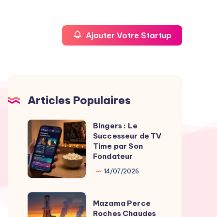
Ajouter Votre Startup
Articles Populaires
Bingers : Le
Bingers
Successeur de TV
:
Time par Son
Le
Fondateur
Successeur
14/07/2026
de
TV
Mazama
Mazama Perce
Time
Perce
Roches Chaudes