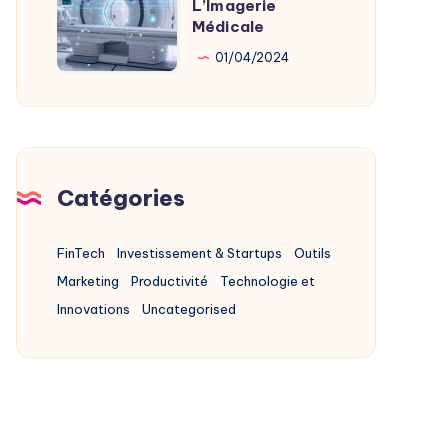
L’Imagerie
L’IA
Médicale
Au
01/04/2024
Service
De
L’Imagerie
Médicale
Catégories
FinTech
Investissement & Startups
Outils
Marketing
Productivité
Technologie et
Innovations
Uncategorised