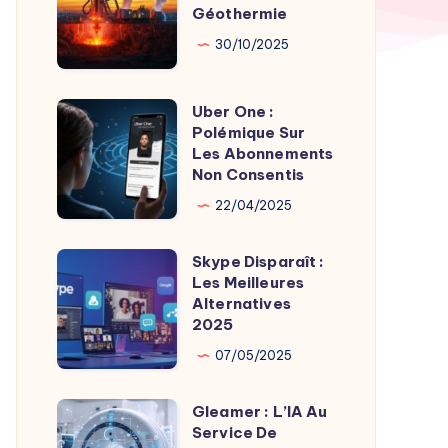
par
Géothermie
Roches
Son
Chaudes
30/10/2025
Fondateur
Géothermie
Uber One :
Uber
Polémique Sur
One
Les Abonnements
:
Non Consentis
Polémique
22/04/2025
Sur
Les
Skype Disparaît :
Skype
Abonnements
Les Meilleures
Disparaît
Alternatives
Non
:
2025
Consentis
Les
07/05/2025
Meilleures
Alternatives
Gleamer : L’IA Au
Gleamer
2025
Service De
: