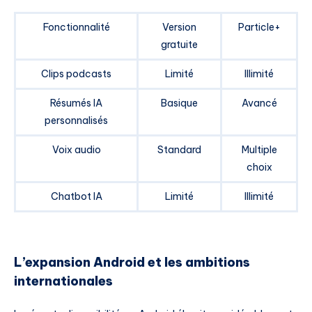
Fonctionnalité
Version
Particle+
gratuite
Clips podcasts
Limité
Illimité
Résumés IA
Basique
Avancé
personnalisés
Voix audio
Standard
Multiple
choix
Chatbot IA
Limité
Illimité
L’expansion Android et les ambitions
internationales