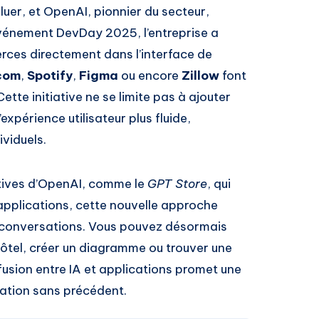
voluer, et OpenAI, pionnier du secteur,
’événement DevDay 2025, l’entreprise a
erces directement dans l’interface de
com
,
Spotify
,
Figma
ou encore
Zillow
font
te initiative ne se limite pas à ajouter
’expérience utilisateur plus fluide,
ividuels.
tives d’OpenAI, comme le
GPT Store
, qui
pplications, cette nouvelle approche
es conversations. Vous pouvez désormais
tel, créer un diagramme ou trouver une
e fusion entre IA et applications promet une
sation sans précédent.