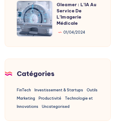
Alternatives
Gleamer : L’IA Au
Gleamer
2025
Service De
:
L’Imagerie
L’IA
Médicale
Au
01/04/2024
Service
De
L’Imagerie
Médicale
Catégories
FinTech
Investissement & Startups
Outils
Marketing
Productivité
Technologie et
Innovations
Uncategorised