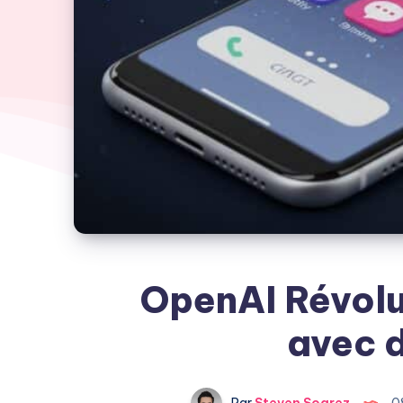
OpenAI Révol
avec 
Par
Steven Soarez
0