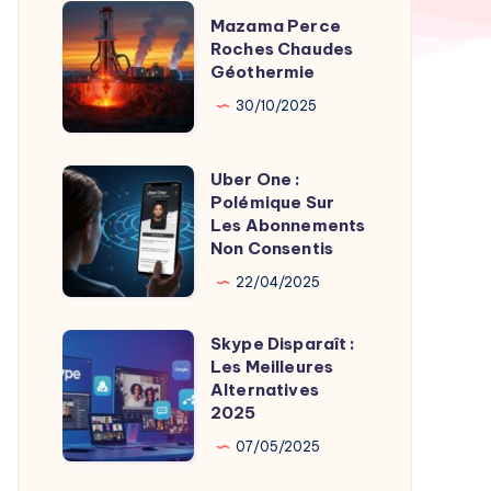
TV
Mazama
Mazama Perce
Time
Perce
Roches Chaudes
par
Géothermie
Roches
Son
Chaudes
30/10/2025
Fondateur
Géothermie
Uber One :
Uber
Polémique Sur
One
Les Abonnements
:
Non Consentis
Polémique
22/04/2025
Sur
Les
Skype Disparaît :
Skype
Abonnements
Les Meilleures
Disparaît
Alternatives
Non
:
2025
Consentis
Les
07/05/2025
Meilleures