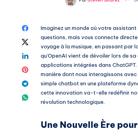
Share
Imaginez un monde où votre assistant 
questions, mais vous connecte directe
on
Share
voyage à la musique, en passant par l
Facebook
on
Share
qu’OpenAI vient de dévoiler lors de s
applications intégrées dans ChatGPT.
Twitter
on
Share
manière dont nous interagissons avec l’
Linkedin
on
Share
simple chatbot en une plateforme dy
cette innovation va-t-elle redéfinir n
Pinterest
on
Share
révolution technologique.
Telegram
on
Whatsapp
Une Nouvelle Ère pou