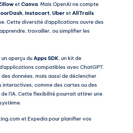
Zillow
et
Canva
. Mais OpenAI ne compte
oorDash
,
Instacart
,
Uber
et
AllTrails
me. Cette diversité d’applications ouvre des
apprendre, travailler, ou simplifier les
é un aperçu du
Apps SDK
, un kit de
n d’applications compatibles avec ChatGPT.
r des données, mais aussi de déclencher
es interactives, comme des cartes ou des
 l’IA. Cette flexibilité pourrait attirer une
osystème.
ing.com et Expedia pour planifier vos