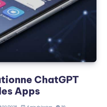
utionne ChatGPT
des Apps
8/10/2025
6 min de lecture
39