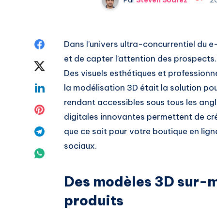
Share
Dans l’univers ultra-concurrentiel du 
et de capter l’attention des prospects.
on
Share
Des visuels esthétiques et professionne
Facebook
on
Share
la modélisation 3D était la solution pou
rendant accessibles sous tous les an
Twitter
on
Share
digitales innovantes permettent de cr
Linkedin
on
Share
que ce soit pour votre boutique en lig
sociaux.
Pinterest
on
Share
Telegram
on
Des modèles 3D sur-m
Whatsapp
produits