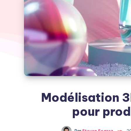
Modélisation 3
pour produ
Par
Steven Soarez
2