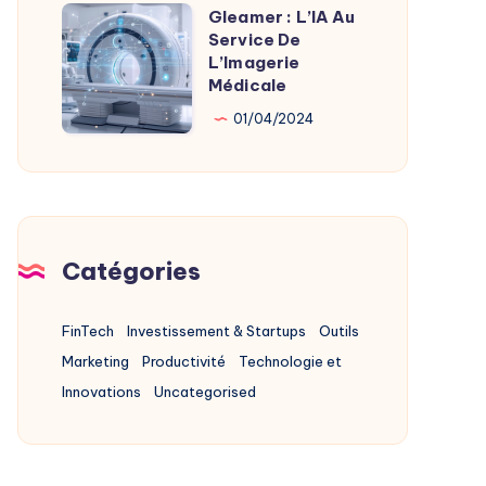
Alternatives
Gleamer : L’IA Au
Gleamer
2025
Service De
:
L’Imagerie
L’IA
Médicale
Au
01/04/2024
Service
De
L’Imagerie
Médicale
Catégories
FinTech
Investissement & Startups
Outils
Marketing
Productivité
Technologie et
Innovations
Uncategorised