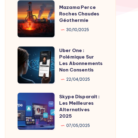
TV
Mazama
Mazama Perce
Time
Perce
Roches Chaudes
par
Géothermie
Roches
Son
Chaudes
30/10/2025
Fondateur
Géothermie
Uber One :
Uber
Polémique Sur
One
Les Abonnements
:
Non Consentis
Polémique
22/04/2025
Sur
Les
Skype Disparaît :
Skype
Abonnements
Les Meilleures
Disparaît
Alternatives
Non
:
2025
Consentis
Les
07/05/2025
Meilleures