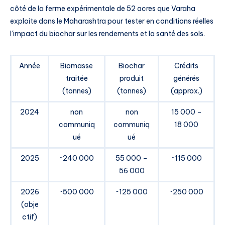
côté de la ferme expérimentale de 52 acres que Varaha
exploite dans le Maharashtra pour tester en conditions réelles
l’impact du biochar sur les rendements et la santé des sols.
Année
Biomasse
Biochar
Crédits
traitée
produit
générés
(tonnes)
(tonnes)
(approx.)
2024
non
non
15 000 –
communiq
communiq
18 000
ué
ué
2025
~240 000
55 000 –
~115 000
56 000
2026
~500 000
~125 000
~250 000
(obje
ctif)