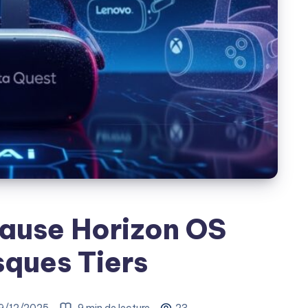
ause Horizon OS
ques Tiers
9/12/2025
9 min de lecture
23