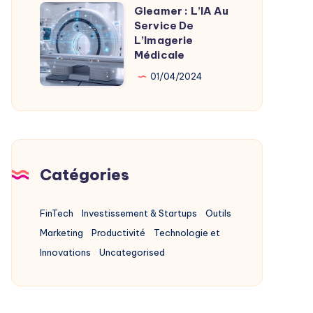
Alternatives
Gleamer : L’IA Au
Gleamer
2025
Service De
:
L’Imagerie
L’IA
Médicale
Au
01/04/2024
Service
De
L’Imagerie
Médicale
Catégories
FinTech
Investissement & Startups
Outils
Marketing
Productivité
Technologie et
Innovations
Uncategorised