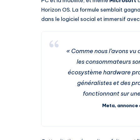
PC et la mobilité, et même
Microsoft
q
Horizon OS. La formule semblait gagna
dans le logiciel social et immersif avec
« Comme nous l’avons vu a
les consommateurs son
écosystème hardware prod
généralistes et des pro
fonctionnant sur un
Meta, annonce o