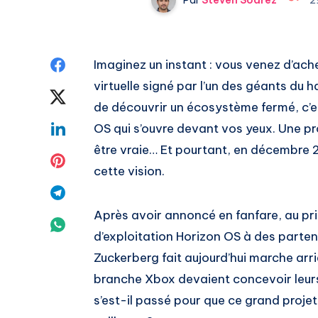
Share
Imaginez un instant : vous venez d’ach
virtuelle signé par l’un des géants du h
on
Share
de découvrir un écosystème fermé, c’est
Facebook
on
Share
OS qui s’ouvre devant vos yeux. Une p
être vraie… Et pourtant, en décembre 
Twitter
on
Share
cette vision.
Linkedin
on
Share
Après avoir annoncé en fanfare, au pr
Pinterest
on
Share
d’exploitation Horizon OS à des partena
Telegram
on
Zuckerberg fait aujourd’hui marche arr
branche Xbox devaient concevoir leurs
Whatsapp
s’est-il passé pour que ce grand proje