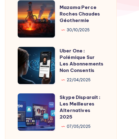
TV
Mazama
Mazama Perce
Time
Perce
Roches Chaudes
par
Géothermie
Roches
Son
Chaudes
30/10/2025
Fondateur
Géothermie
Uber One :
Uber
Polémique Sur
One
Les Abonnements
:
Non Consentis
Polémique
22/04/2025
Sur
Les
Skype Disparaît :
Skype
Abonnements
Les Meilleures
Disparaît
Alternatives
Non
:
2025
Consentis
Les
07/05/2025
Meilleures