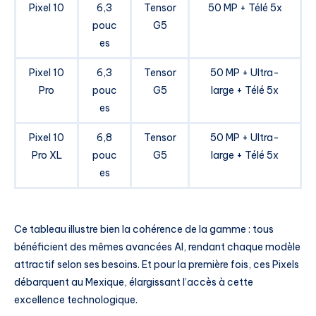
Pixel 10
6,3
Tensor
50 MP + Télé 5x
pouc
G5
es
Pixel 10
6,3
Tensor
50 MP + Ultra-
Pro
pouc
G5
large + Télé 5x
es
Pixel 10
6,8
Tensor
50 MP + Ultra-
Pro XL
pouc
G5
large + Télé 5x
es
Ce tableau illustre bien la cohérence de la gamme : tous
bénéficient des mêmes avancées AI, rendant chaque modèle
attractif selon ses besoins. Et pour la première fois, ces Pixels
débarquent au Mexique, élargissant l’accès à cette
excellence technologique.