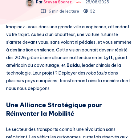
Par
Steven Soarez
25/08/2025
6 min de lecture
32
Imaginez-vous dans une grande ville européenne, attendant
votre trajet. Au lieu d’un chauffeur, une voiture futuriste
s’arrête devant vous, sans volant ni pédales, et vous emmène
à destination en silence. Cette vision pourrait devenir réalité
dès 2026 grâce à une alliance inattendue entre
Lyft
, géant
américain du covoiturage, et
Baidu
, leader chinois de la
technologie. Leur projet ? Déployer des
robotaxis
dans
plusieurs pays européens, transformant ainsi la manière dont
nous nous déplaçons.
Une Alliance Stratégique pour
Réinventer la Mobilité
Le secteur des transports connaît une révolution sans
précédent. Les véhicules autonomes, autrefois réservés aux