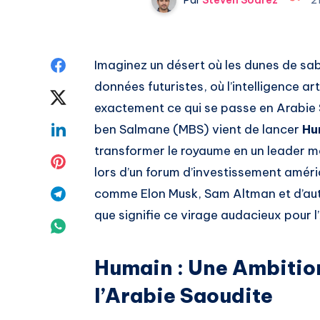
Share
Imaginez un désert où les dunes de sab
données futuristes, où l’intelligence arti
on
Share
exactement ce qui se passe en Arabie 
Facebook
on
Share
ben Salmane (MBS) vient de lancer
Hu
transformer le royaume en un leader mo
Twitter
on
Share
lors d’un forum d’investissement amér
Linkedin
on
Share
comme Elon Musk, Sam Altman et d’autr
que signifie ce virage audacieux pour 
Pinterest
on
Share
Telegram
on
Humain : Une Ambitio
Whatsapp
l’Arabie Saoudite