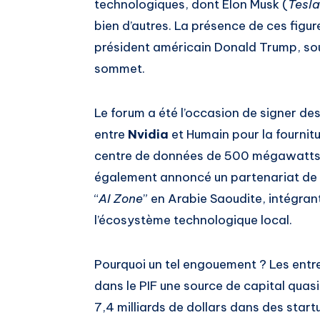
technologiques, dont Elon Musk (
Tesla
bien d’autres. La présence de ces figu
président américain Donald Trump, sou
sommet.
Le forum a été l’occasion de signer d
entre
Nvidia
et Humain pour la fournit
centre de données de 500 mégawatts.
également annoncé un partenariat de pl
“
AI Zone
” en Arabie Saoudite, intégra
l’écosystème technologique local.
Pourquoi un tel engouement ? Les entr
dans le PIF une source de capital quas
7,4 milliards de dollars dans des star