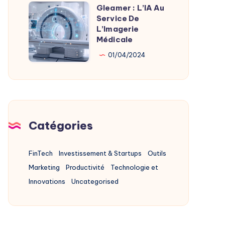
Alternatives
Gleamer : L’IA Au
Gleamer
2025
Service De
:
L’Imagerie
L’IA
Médicale
Au
01/04/2024
Service
De
L’Imagerie
Médicale
Catégories
FinTech
Investissement & Startups
Outils
Marketing
Productivité
Technologie et
Innovations
Uncategorised