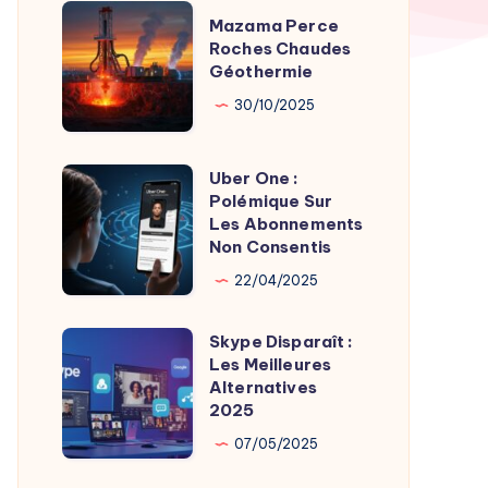
TV
Mazama
Mazama Perce
Time
Perce
Roches Chaudes
par
Géothermie
Roches
Son
Chaudes
30/10/2025
Fondateur
Géothermie
Uber One :
Uber
Polémique Sur
One
Les Abonnements
:
Non Consentis
Polémique
22/04/2025
Sur
Les
Skype Disparaît :
Skype
Abonnements
Les Meilleures
Disparaît
Alternatives
Non
:
2025
Consentis
Les
07/05/2025
Meilleures