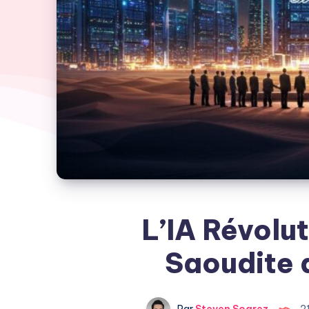
L’IA Révolut
Saoudite 
Par
Steven Soarez
2