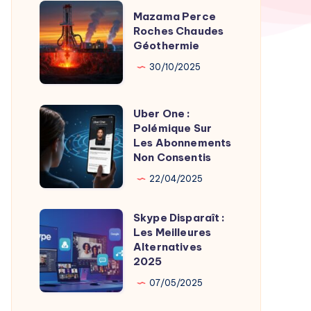
TV
Mazama
Mazama Perce
Time
Perce
Roches Chaudes
par
Géothermie
Roches
Son
Chaudes
30/10/2025
Fondateur
Géothermie
Uber One :
Uber
Polémique Sur
One
Les Abonnements
:
Non Consentis
Polémique
22/04/2025
Sur
Les
Skype Disparaît :
Skype
Abonnements
Les Meilleures
Disparaît
Alternatives
Non
:
2025
Consentis
Les
07/05/2025
Meilleures