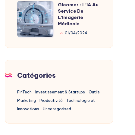
Alternatives
Gleamer : L’IA Au
Gleamer
2025
Service De
:
L’Imagerie
L’IA
Médicale
Au
01/04/2024
Service
De
L’Imagerie
Médicale
Catégories
FinTech
Investissement & Startups
Outils
Marketing
Productivité
Technologie et
Innovations
Uncategorised