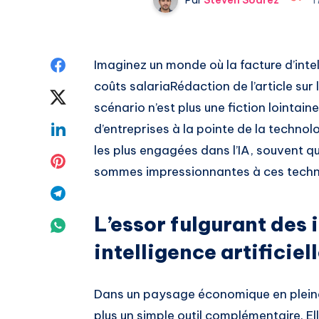
Share
Imaginez un monde où la facture d’intel
coûts salariaRédaction de l’article sur
on
Share
scénario n’est plus une fiction lointain
Facebook
on
Share
d’entreprises à la pointe de la technol
les plus engagées dans l’IA, souvent qu
Twitter
on
Share
sommes impressionnantes à ces techno
Linkedin
on
Share
Pinterest
L’essor fulgurant des
on
Share
intelligence artificiel
Telegram
on
Whatsapp
Dans un paysage économique en pleine mu
plus un simple outil complémentaire. El