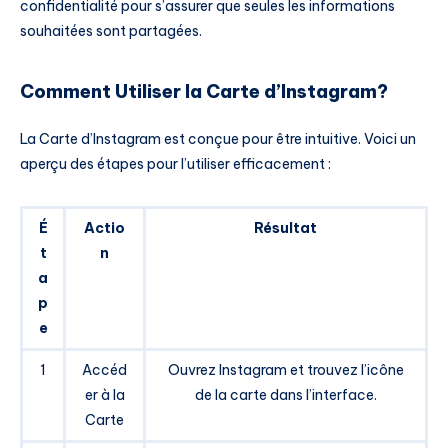
confidentialité pour s’assurer que seules les informations
souhaitées sont partagées.
Comment Utiliser la Carte d’Instagram?
La Carte d’Instagram est conçue pour être intuitive. Voici un
aperçu des étapes pour l’utiliser efficacement :
É
Actio
Résultat
t
n
a
p
e
1
Accéd
Ouvrez Instagram et trouvez l’icône
er à la
de la carte dans l’interface.
Carte