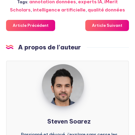
annotation données
,
experts IA
,
iMerit
Tags:
Scholars
,
intelligence artificielle
,
qualité données
Article Précédent
Article Suivant
A propos de l'auteur
Steven
Soarez
Steven Soarez
Passionné et dévoué, j'explore sans cesse les