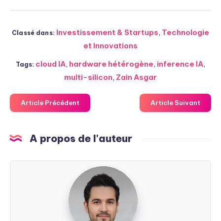
Investissement & Startups
,
Technologie
Classé dans:
et Innovations
cloud IA
,
hardware hétérogène
,
inference IA
,
Tags:
multi-silicon
,
Zain Asgar
Article Précédent
Article Suivant
A propos de l'auteur
Steven
Soarez