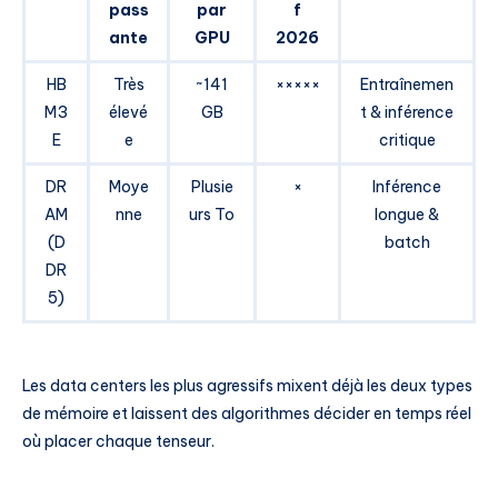
pass
par
f
ante
GPU
2026
HB
Très
~141
×××××
Entraînemen
M3
élevé
GB
t & inférence
E
e
critique
DR
Moye
Plusie
×
Inférence
AM
nne
urs To
longue &
(D
batch
DR
5)
Les data centers les plus agressifs mixent déjà les deux types
de mémoire et laissent des algorithmes décider en temps réel
où placer chaque tenseur.