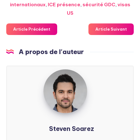
internationaux
,
ICE présence
,
sécurité GDC
,
visas
US
Article Précédent
Article Suivant
A propos de l'auteur
Steven
Soarez
Steven Soarez