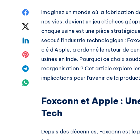
Share
Imaginez un monde où la fabrication d
nos vies, devient un jeu d’échecs gé
on
Share
chaque usine est une pièce stratégiqu
Facebook
on
Share
secoué l’industrie technologique : Fox
clé d’Apple, a ordonné le retour de ce
Twitter
on
Share
usines en Inde. Pourquoi ce choix soud
Linkedin
on
Share
réorganisation ? Cet article explore le
implications pour l’avenir de la produc
Pinterest
on
Share
Telegram
on
Foxconn et Apple : Un
Whatsapp
Tech
Depuis des décennies, Foxconn est le pi