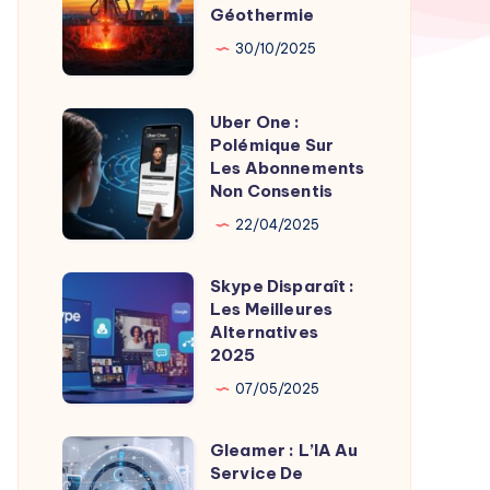
par
Géothermie
Roches
Son
Chaudes
30/10/2025
Fondateur
Géothermie
Uber One :
Uber
Polémique Sur
One
Les Abonnements
:
Non Consentis
Polémique
22/04/2025
Sur
Les
Skype Disparaît :
Skype
Abonnements
Les Meilleures
Disparaît
Alternatives
Non
:
2025
Consentis
Les
07/05/2025
Meilleures
Alternatives
Gleamer : L’IA Au
Gleamer
2025
Service De
: