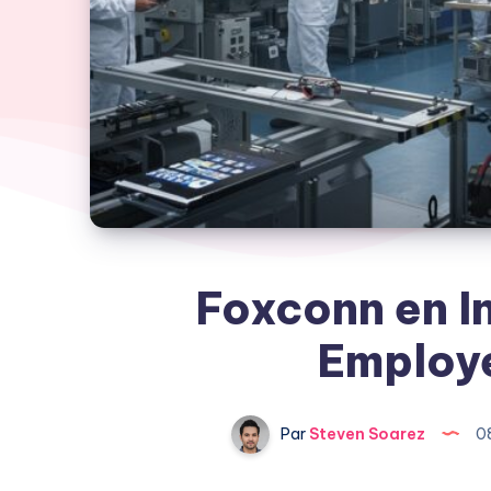
Foxconn en In
Employé
Par
Steven Soarez
0