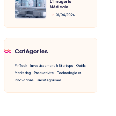
L’Imagerie
L’IA
Médicale
Au
01/04/2024
Service
De
L’Imagerie
Médicale
Catégories
FinTech
Investissement & Startups
Outils
Marketing
Productivité
Technologie et
Innovations
Uncategorised