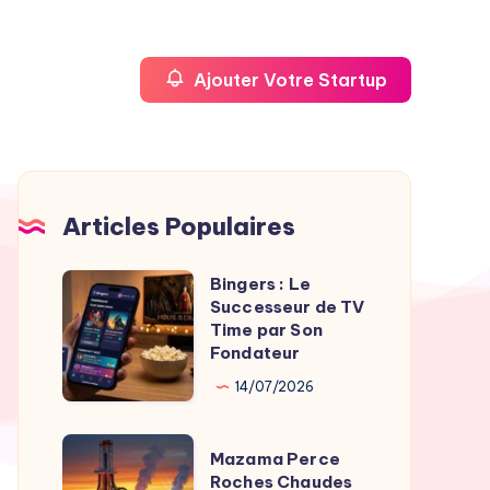
Ajouter Votre Startup
Articles Populaires
Bingers : Le
Bingers
Successeur de TV
:
Time par Son
Le
Fondateur
Successeur
14/07/2026
de
TV
Mazama
Mazama Perce
Time
Perce
Roches Chaudes