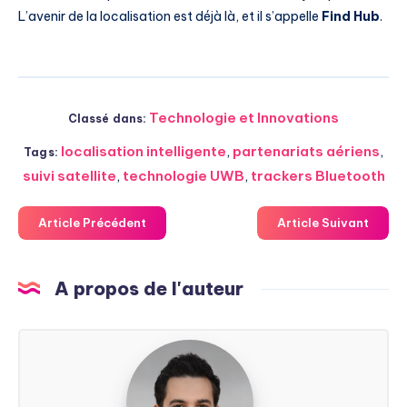
L’avenir de la localisation est déjà là, et il s’appelle
Find Hub
.
Technologie et Innovations
Classé dans:
localisation intelligente
,
partenariats aériens
,
Tags:
suivi satellite
,
technologie UWB
,
trackers Bluetooth
Article Précédent
Article Suivant
A propos de l'auteur
Steven
Soarez