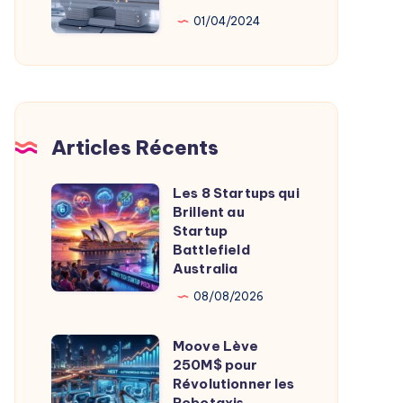
Au
01/04/2024
Service
De
L’Imagerie
Médicale
Articles Récents
Les 8 Startups qui
Les
Brillent au
8
Startup
Startups
Battlefield
Australia
qui
Brillent
08/08/2026
au
Moove Lève
Startup
Moove
250M$ pour
Battlefield
Lève
Révolutionner les
Australia
250M$
Robotaxis