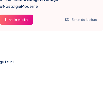
#NostalgieModerne
La
Lire la suite
8 min de lecture
Renaissance
De
La
Tech
Rétro
En
e 1 sur 1
2026