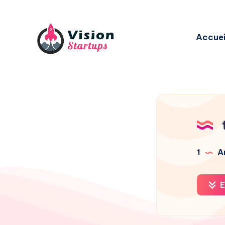
Accuei
1
Ar
E