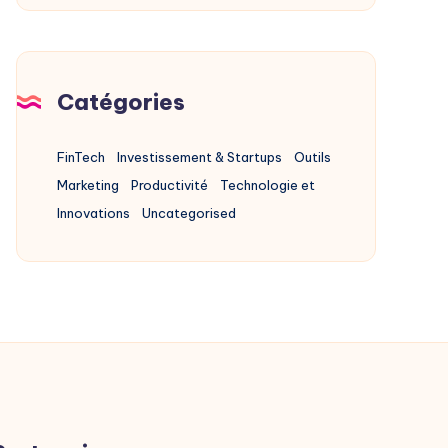
Of
Product
Chez
X
Catégories
FinTech
Investissement & Startups
Outils
Marketing
Productivité
Technologie et
Innovations
Uncategorised