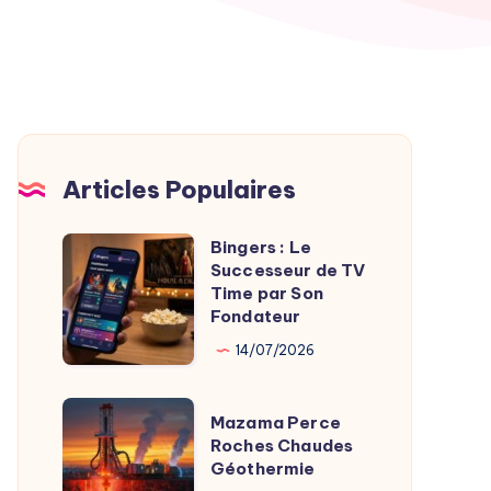
Articles Populaires
Bingers : Le
Bingers
Successeur de TV
:
Time par Son
Le
Fondateur
Successeur
14/07/2026
de
TV
Mazama
Mazama Perce
Time
Perce
Roches Chaudes
par
Géothermie
Roches