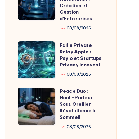
Vol
28,5M$
Création et
Gestion
Massif
pour
d’Entreprises
Automatiser
08/08/2026
Création
et
Faille Private
Faille
Gestion
Relay Apple :
Private
d’Entreprises
Psylo et Startups
Relay
Privacy Innovent
Apple
08/08/2026
:
Psylo
Peace Duo :
Peace
et
Haut-Parleur
Duo
Sous Oreiller
Startups
:
Révolutionne le
Privacy
Sommeil
Haut-
Innovent
Parleur
08/08/2026
Sous