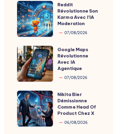
Reddit
Oreiller
Reddit
Révolutionne Son
Révolutionne
Révolutionne
Karma Avec l’IA
le
Son
Moderation
Sommeil
Karma
07/08/2026
Avec
l’IA
Google Maps
Google
Moderation
Révolutionne
Maps
Avec IA
Révolutionne
Agentique
Avec
07/08/2026
IA
Agentique
Nikita Bier
Nikita
Démissionne
Bier
Comme Head Of
Démissionne
Product Chez X
Comme
06/08/2026
Head