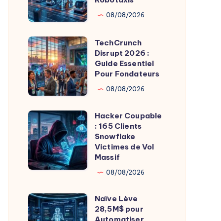
pour
08/08/2026
Révolutionner
les
TechCrunch
TechCrunch
Robotaxis
Disrupt 2026 :
Disrupt
Guide Essentiel
2026
Pour Fondateurs
:
08/08/2026
Guide
Essentiel
Hacker Coupable
Hacker
Pour
: 165 Clients
Coupable
Snowflake
Fondateurs
:
Victimes de Vol
Massif
165
Clients
08/08/2026
Snowflake
Naïve Lève
Victimes
Naïve
28,5M$ pour
de
Lève
Automatiser