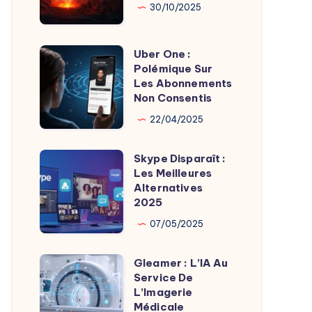
Son
Chaudes
30/10/2025
Fondateur
Géothermie
Uber One :
Uber
Polémique Sur
One
Les Abonnements
:
Non Consentis
Polémique
22/04/2025
Sur
Les
Skype Disparaît :
Skype
Abonnements
Les Meilleures
Disparaît
Alternatives
Non
:
2025
Consentis
Les
07/05/2025
Meilleures
Alternatives
Gleamer : L’IA Au
Gleamer
2025
Service De
:
L’Imagerie
L’IA
Médicale