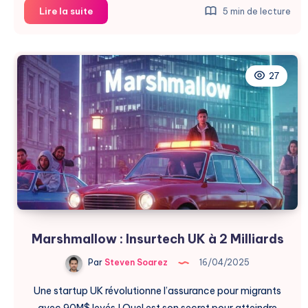
Medium
Lire la suite
5 min de lecture
Défend
la
Diversité
en
27
2025
Marshmallow : Insurtech UK à 2 Milliards
Par
Steven Soarez
16/04/2025
Une startup UK révolutionne l’assurance pour migrants
avec 90M$ levés ! Quel est son secret pour atteindre