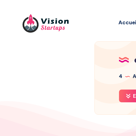
Accuei
4
A
E