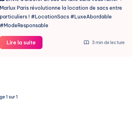
Marlux Paris révolutionne la location de sacs entre
particuliers ! #LocationSacs #LuxeAbordable
#ModeResponsable
Marlux
Lire la suite
3 min de lecture
Paris
:
Location
de
Sacs
de
e 1 sur 1
Luxe
entre
Particuliers