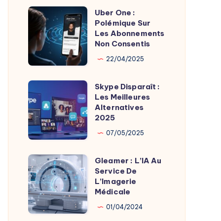
Uber One :
Uber
Polémique Sur
One
Les Abonnements
:
Non Consentis
Polémique
22/04/2025
Sur
Les
Skype Disparaît :
Skype
Abonnements
Les Meilleures
Disparaît
Alternatives
Non
:
2025
Consentis
Les
07/05/2025
Meilleures
Alternatives
Gleamer : L’IA Au
Gleamer
2025
Service De
:
L’Imagerie
L’IA
Médicale
Au
01/04/2024
Service