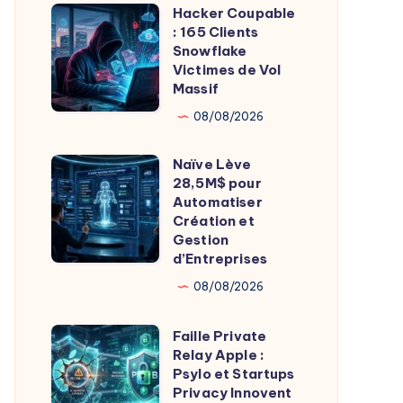
Essentiel
Hacker Coupable
Hacker
Pour
: 165 Clients
Coupable
Snowflake
Fondateurs
:
Victimes de Vol
Massif
165
Clients
08/08/2026
Snowflake
Naïve Lève
Victimes
Naïve
28,5M$ pour
de
Lève
Automatiser
Vol
28,5M$
Création et
Gestion
Massif
pour
d’Entreprises
Automatiser
08/08/2026
Création
et
Faille Private
Faille
Gestion
Relay Apple :
Private
d’Entreprises
Psylo et Startups
Relay
Privacy Innovent