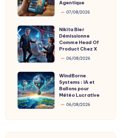
Révolutionne
Agentique
Avec
07/08/2026
IA
Agentique
Nikita Bier
Nikita
Démissionne
Bier
Comme Head Of
Démissionne
Product Chez X
Comme
06/08/2026
Head
Of
WindBorne
WindBorne
Product
Systems : IA et
Systems
Ballons pour
Chez
:
Météo Lucrative
X
IA
06/08/2026
et
Ballons
pour
Météo