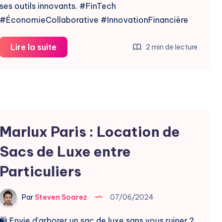
ses outils innovants. #FinTech
#ÉconomieCollaborative #InnovationFinancière
Mipise
Lire la suite
2 min de lecture
:
La
FinTech
qui
Digitalise
Marlux Paris : Location de
l’Économie
Collaborative
Sacs de Luxe entre
Particuliers
Par
Steven Soarez
07/06/2024
🛍️ Envie d’arborer un sac de luxe sans vous ruiner ?