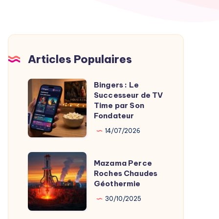
Articles Populaires
Bingers : Le
Bingers
Successeur de TV
:
Time par Son
Le
Fondateur
Successeur
14/07/2026
de
TV
Mazama
Mazama Perce
Time
Perce
Roches Chaudes
par
Géothermie
Roches
Son
Chaudes
30/10/2025
Fondateur
Géothermie