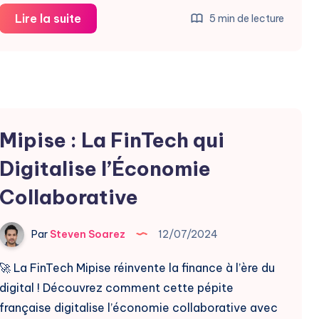
Découvrez
Lire la suite
5 min de lecture
dotdot,
la
startup
qui
révolutionne
Mipise : La FinTech qui
le
partage
Digitalise l’Économie
de
Collaborative
data
mobile
Par
Steven Soarez
12/07/2024
🚀 La FinTech Mipise réinvente la finance à l’ère du
digital ! Découvrez comment cette pépite
française digitalise l’économie collaborative avec