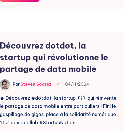
Révolutionne
le
Partage
de
Voitures
Découvrez dotdot, la
Électriques
startup qui révolutionne le
partage de data mobile
Par
Steven Soarez
04/11/2024
🔥 Découvrez #dotdot, la startup 🇫🇷 qui réinvente
le partage de data mobile entre particuliers ! Fini le
gaspillage de gigas, place à la solidarité numérique
📶 #consocollab #StartupNation