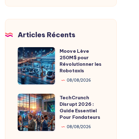
De
L’Imagerie
Médicale
Articles Récents
Moove Lève
Moove
250M$ pour
Lève
Révolutionner les
250M$
Robotaxis
pour
08/08/2026
Révolutionner
les
TechCrunch
TechCrunch
Robotaxis
Disrupt 2026 :
Disrupt
Guide Essentiel
2026
Pour Fondateurs
:
08/08/2026
Guide