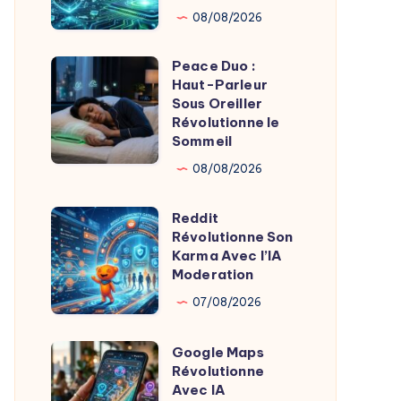
Apple
08/08/2026
:
Psylo
Peace Duo :
Peace
et
Haut-Parleur
Duo
Sous Oreiller
Startups
:
Révolutionne le
Privacy
Sommeil
Haut-
Innovent
Parleur
08/08/2026
Sous
Reddit
Oreiller
Reddit
Révolutionne Son
Révolutionne
Révolutionne
Karma Avec l’IA
le
Son
Moderation
Sommeil
Karma
07/08/2026
Avec
l’IA
Google Maps
Google
Moderation
Révolutionne
Maps
Avec IA