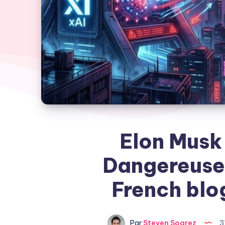
Elon Musk 
Dangereuse 
French blog
Par
Steven Soarez
3