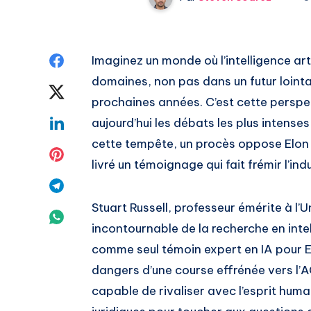
Share
Imaginez un monde où l’intelligence art
domaines, non pas dans un futur lointa
on
Share
prochaines années. C’est cette perspec
Facebook
on
Share
aujourd’hui les débats les plus intenses
cette tempête, un procès oppose Elon
Twitter
on
Share
livré un témoignage qui fait frémir l’in
Linkedin
on
Share
Stuart Russell, professeur émérite à l’U
Pinterest
on
Share
incontournable de la recherche en intell
Telegram
on
comme seul témoin expert en IA pour El
dangers d’une course effrénée vers l’AGI
Whatsapp
capable de rivaliser avec l’esprit huma