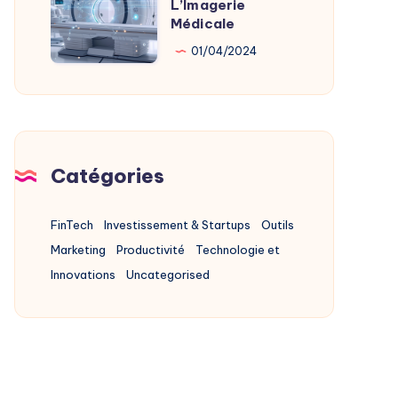
L’Imagerie
L’IA
Médicale
Au
01/04/2024
Service
De
L’Imagerie
Médicale
Catégories
FinTech
Investissement & Startups
Outils
Marketing
Productivité
Technologie et
Innovations
Uncategorised