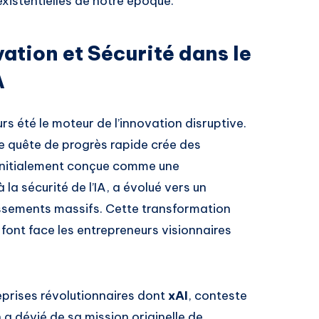
existentielles de notre époque.
ation et Sécurité dans le
A
s été le moteur de l’innovation disruptive.
te quête de progrès rapide crée des
initialement conçue comme une
 la sécurité de l’IA, a évolué vers un
ssements massifs. Cette transformation
s font face les entrepreneurs visionnaires
eprises révolutionnaires dont
xAI
, conteste
n a dévié de sa mission originelle de