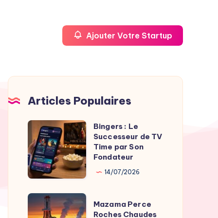
Ajouter Votre Startup
Articles Populaires
Bingers : Le
Bingers
Successeur de TV
:
Time par Son
Le
Fondateur
Successeur
14/07/2026
de
TV
Mazama
Mazama Perce
Time
Perce
Roches Chaudes