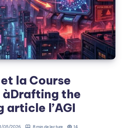
et la Course
àDrafting the
 article l’AGI
1/05/2026
8 min de lecture
14