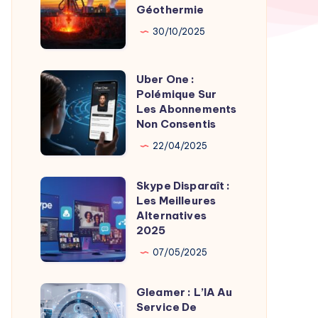
par
Géothermie
Roches
Son
Chaudes
30/10/2025
Fondateur
Géothermie
Uber One :
Uber
Polémique Sur
One
Les Abonnements
:
Non Consentis
Polémique
22/04/2025
Sur
Les
Skype Disparaît :
Skype
Abonnements
Les Meilleures
Disparaît
Alternatives
Non
:
2025
Consentis
Les
07/05/2025
Meilleures
Alternatives
Gleamer : L’IA Au
Gleamer
2025
Service De
: