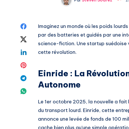
Share
Imaginez un monde où les poids lourds 
par des batteries et guidés par une intel
on
Share
science-fiction. Une startup suédoise 
Facebook
on
Share
cette révolution.
Twitter
on
Share
Einride : La Révolutio
Linkedin
on
Share
Autonome
Pinterest
on
Share
Telegram
Le 1er octobre 2025, la nouvelle a fait
on
du transport lourd. Einride, cette ent
Whatsapp
annonce une levée de fonds de 100 milli
cache bien plus qu’une simple opératio