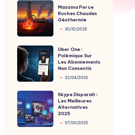
TV
Mazama
Mazama Perce
Time
Perce
Roches Chaudes
par
Géothermie
Roches
Son
Chaudes
30/10/2025
Fondateur
Géothermie
Uber One :
Uber
Polémique Sur
One
Les Abonnements
:
Non Consentis
Polémique
22/04/2025
Sur
Les
Skype Disparaît :
Skype
Abonnements
Les Meilleures
Disparaît
Alternatives
Non
:
2025
Consentis
Les
07/05/2025
Meilleures