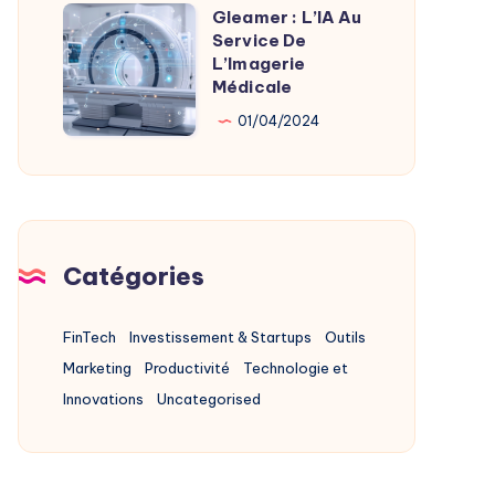
Alternatives
Gleamer : L’IA Au
Gleamer
2025
Service De
:
L’Imagerie
L’IA
Médicale
Au
01/04/2024
Service
De
L’Imagerie
Médicale
Catégories
FinTech
Investissement & Startups
Outils
Marketing
Productivité
Technologie et
Innovations
Uncategorised