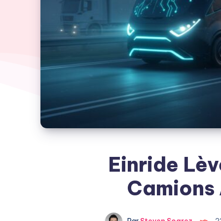
Einride Lè
Camions
Par
Steven Soarez
2