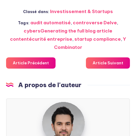
Investissement & Startups
Classé dans:
audit automatisé
,
controverse Delve
,
Tags:
cybersGenerating the full blog article
contentécurité entreprise
,
startup compliance
,
Y
Combinator
Article Précédent
Article Suivant
A propos de l'auteur
Steven
Soarez